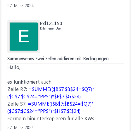
27. März 2024
Exl121150
Erfahrener User
E
Summewenns zwei zellen addieren mit Bedingungen
Hallo,
es funktioniert auch:
Zelle R7:
=SUMME(($B$7:$B$24=$Q7)*
($C$7:$C$24="PPS")*$F$7:$G$24)
Zelle S7:
=SUMME(($B$7:$B$24=$Q7)*
($C$7:$C$24="PPS")*$H$7:$I$24)
Formeln hinunterkopieren für alle KWs
27. März 2024