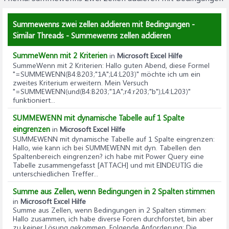
Summewenns zwei zellen addieren mit Bedingungen -
Similar Threads - Summewenns zellen addieren
SummeWenn mit 2 Kriterien
in
Microsoft Excel Hilfe
SummeWenn mit 2 Kriterien
: Hallo guten Abend, diese Formel
"=SUMMEWENN(B4:B203;"1A";L4:L203)" möchte ich um ein
zweites Kriterium erweitern. Mein Versuch
"=SUMMEWENN(und(B4:B203;"1A";r4:r203;"b");L4:L203)"
funktioniert...
SUMMEWENN mit dynamische Tabelle auf 1 Spalte
eingrenzen
in
Microsoft Excel Hilfe
SUMMEWENN mit dynamische Tabelle auf 1 Spalte eingrenzen
:
Hallo, wie kann ich bei SUMMEWENN mit dyn. Tabellen den
Spaltenbereich eingrenzen? ich habe mit Power Query eine
Tabelle zusammengefasst [ATTACH] und mit EINDEUTIG die
unterschiedlichen Treffer...
Summe aus Zellen, wenn Bedingungen in 2 Spalten stimmen
in
Microsoft Excel Hilfe
Summe aus Zellen, wenn Bedingungen in 2 Spalten stimmen
:
Hallo zusammen, ich habe diverse Foren durchforstet, bin aber
zu keiner Lösung gekommen. Folgende Anforderung: Die