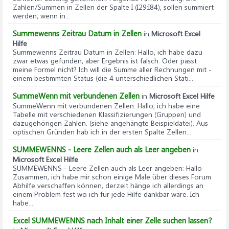
Zahlen/Summen in Zellen der Spalte I (I29:I84), sollen summiert
werden, wenn in...
Summewenns Zeitrau Datum in Zellen
in
Microsoft Excel
Hilfe
Summewenns Zeitrau Datum in Zellen
: Hallo, ich habe dazu
zwar etwas gefunden, aber Ergebnis ist falsch. Oder passt
meine Formel nicht? Ich will die Summe aller Rechnungen mit -
einem bestimmten Status (die 4 unterschiedlichen Stati...
SummeWenn mit verbundenen Zellen
in
Microsoft Excel Hilfe
SummeWenn mit verbundenen Zellen
: Hallo, ich habe eine
Tabelle mit verschiedenen Klassifizierungen (Gruppen) und
dazugehörigen Zahlen. (siehe angehängte Beispieldatei). Aus
optischen Gründen hab ich in der ersten Spalte Zellen...
SUMMEWENNS - Leere Zellen auch als Leer angeben
in
Microsoft Excel Hilfe
SUMMEWENNS - Leere Zellen auch als Leer angeben
: Hallo
Zusammen, ich habe mir schon einige Male über dieses Forum
Abhilfe verschaffen können, derzeit hänge ich allerdings an
einem Problem fest wo ich für jede Hilfe dankbar wäre. Ich
habe...
Excel SUMMEWENNS nach Inhalt einer Zelle suchen lassen?