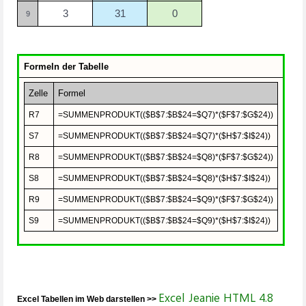
3
31
0
9
Formeln der Tabelle
Zelle
Formel
R7
=SUMMENPRODUKT(($B$7:$B$24=$Q7)*($F$7:$G$24))
S7
=SUMMENPRODUKT(($B$7:$B$24=$Q7)*($H$7:$I$24))
R8
=SUMMENPRODUKT(($B$7:$B$24=$Q8)*($F$7:$G$24))
S8
=SUMMENPRODUKT(($B$7:$B$24=$Q8)*($H$7:$I$24))
R9
=SUMMENPRODUKT(($B$7:$B$24=$Q9)*($F$7:$G$24))
S9
=SUMMENPRODUKT(($B$7:$B$24=$Q9)*($H$7:$I$24))
Excel Jeanie HTML 4.8
Excel Tabellen im Web darstellen >>