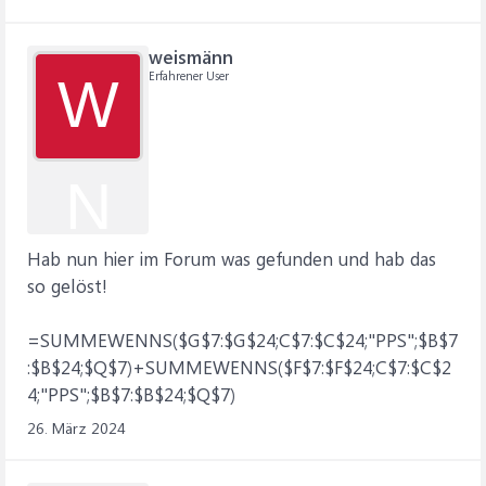
weismänn
Erfahrener User
W
N
Hab nun hier im Forum was gefunden und hab das
so gelöst!
=SUMMEWENNS($G$7:$G$24;C$7:$C$24;"PPS";$B$7
:$B$24;$Q$7)+SUMMEWENNS($F$7:$F$24;C$7:$C$2
4;"PPS";$B$7:$B$24;$Q$7)
26. März 2024