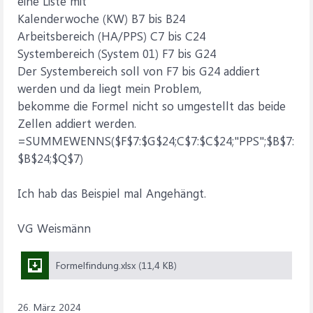
eine Liste mit
Kalenderwoche (KW) B7 bis B24
Arbeitsbereich (HA/PPS) C7 bis C24
Systembereich (System 01) F7 bis G24
Der Systembereich soll von F7 bis G24 addiert
werden und da liegt mein Problem,
bekomme die Formel nicht so umgestellt das beide
Zellen addiert werden.
=SUMMEWENNS($F$7:$G$24;C$7:$C$24;"PPS";$B$7:
$B$24;$Q$7)
Ich hab das Beispiel mal Angehängt.
VG Weismänn
Formelfindung.xlsx (11,4 KB)
26. März 2024