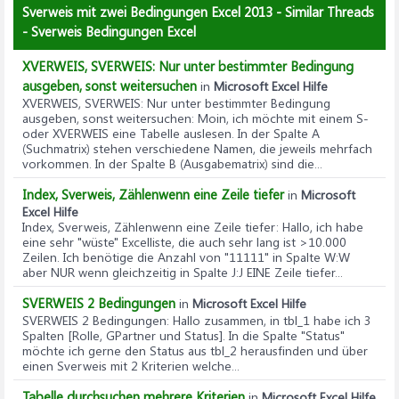
Sverweis mit zwei Bedingungen Excel 2013 - Similar Threads
- Sverweis Bedingungen Excel
XVERWEIS, SVERWEIS: Nur unter bestimmter Bedingung
ausgeben, sonst weitersuchen
in
Microsoft Excel Hilfe
XVERWEIS, SVERWEIS: Nur unter bestimmter Bedingung
ausgeben, sonst weitersuchen
: Moin, ich möchte mit einem S-
oder XVERWEIS eine Tabelle auslesen. In der Spalte A
(Suchmatrix) stehen verschiedene Namen, die jeweils mehrfach
vorkommen. In der Spalte B (Ausgabematrix) sind die...
Index, Sverweis, Zählenwenn eine Zeile tiefer
in
Microsoft
Excel Hilfe
Index, Sverweis, Zählenwenn eine Zeile tiefer
: Hallo, ich habe
eine sehr "wüste" Excelliste, die auch sehr lang ist >10.000
Zeilen. Ich benötige die Anzahl von "11111" in Spalte W:W
aber NUR wenn gleichzeitig in Spalte J:J EINE Zeile tiefer...
SVERWEIS 2 Bedingungen
in
Microsoft Excel Hilfe
SVERWEIS 2 Bedingungen
: Hallo zusammen, in tbl_1 habe ich 3
Spalten [Rolle, GPartner und Status]. In die Spalte "Status"
möchte ich gerne den Status aus tbl_2 herausfinden und über
einen Sverweis mit 2 Kriterien welche...
Tabelle durchsuchen mehrere Kriterien
in
Microsoft Excel Hilfe