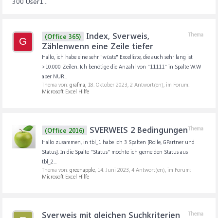
300 User1...
Index, Sverweis,
Thema
(Office 365)
G
Zählenwenn eine Zeile tiefer
Hallo, ich habe eine sehr "wüste" Excelliste, die auch sehr lang ist
>10.000 Zeilen. Ich benötige die Anzahl von "11111" in Spalte W:W
aber NUR...
Thema von:
grafma
,
18. Oktober 2023
, 2 Antwort(en), im Forum:
Microsoft Excel Hilfe
SVERWEIS 2 Bedingungen
Thema
(Office 2016)
Hallo zusammen, in tbl_1 habe ich 3 Spalten [Rolle, GPartner und
Status]. In die Spalte "Status" möchte ich gerne den Status aus
tbl_2...
Thema von:
greenapple
,
14. Juni 2023
, 4 Antwort(en), im Forum:
Microsoft Excel Hilfe
Sverweis mit gleichen Suchkriterien
Thema