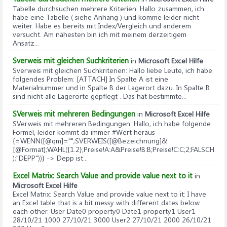
Tabelle durchsuchen mehrere Kriterien
: Hallo zusammen, ich
habe eine Tabelle ( siehe Anhang ) und komme leider nicht
weiter. Habe es bereits mit Index/Vergleich und anderem
versucht. Am nähesten bin ich mit meinem derzeitigem
Ansatz...
Sverweis mit gleichen Suchkriterien
in
Microsoft Excel Hilfe
Sverweis mit gleichen Suchkriterien
: Hallo liebe Leute, ich habe
folgendes Problem: [ATTACH] In Spalte A ist eine
Materialnummer und in Spalte B der Lagerort dazu. In Spalte B
sind nicht alle Lagerorte gepflegt . Das hat bestimmte...
SVerweis mit mehreren Bedingungen
in
Microsoft Excel Hilfe
SVerweis mit mehreren Bedingungen
: Hallo, ich habe folgende
Formel, leider kommt da immer #Wert heraus
{=WENN([@qm]="";SVERWEIS([@Bezeichnung]&
[@Format];WAHL({1.2};Preise!A:A&Preise!B:B;Preise!C:C;2;FALSCH
);"DEPP"))} -> Depp ist...
Excel Matrix: Search Value and provide value next to it
in
Microsoft Excel Hilfe
Excel Matrix: Search Value and provide value next to it
: I have
an Excel table that is a bit messy with different dates below
each other. User Date0 property0 Date1 property1 User1
28/10/21 1000 27/10/21 3000 User2 27/10/21 2000 26/10/21