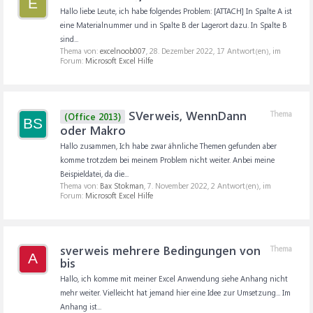
E
Hallo liebe Leute, ich habe folgendes Problem: [ATTACH] In Spalte A ist
eine Materialnummer und in Spalte B der Lagerort dazu. In Spalte B
sind...
Thema von:
excelnoob007
,
28. Dezember 2022
, 17 Antwort(en), im
Forum:
Microsoft Excel Hilfe
SVerweis, WennDann
Thema
(Office 2013)
BS
oder Makro
Hallo zusammen, Ich habe zwar ähnliche Themen gefunden aber
komme trotzdem bei meinem Problem nicht weiter. Anbei meine
Beispieldatei, da die...
Thema von:
Bax Stokman
,
7. November 2022
, 2 Antwort(en), im
Forum:
Microsoft Excel Hilfe
sverweis mehrere Bedingungen von
Thema
A
bis
Hallo, ich komme mit meiner Excel Anwendung siehe Anhang nicht
mehr weiter. Vielleicht hat jemand hier eine Idee zur Umsetzung... Im
Anhang ist...