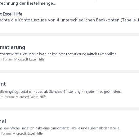
rechnung der Bestellmenge...
 Excel Hilfe
 möchte die Kontoauszüge von 4 unterschiedlichen Bankkonten (Tabelle 1
rmatierung
Prozentwerte. Diese Tabelle hat eine bedingte Formatierung mittels Datenbalken....
 im Forum:
Microsoft Excel Hilfe
ent
 eingefügt. Jetzt ist - quasi als Standard-Einstellung - in jedem neu geöffneten...
 im Forum:
Microsoft Word Hilfe
mel
le/einfache Frage: Ich habe eine (unsortierte) Tabelle und außerhalb der Tabelle...
m Forum:
Microsoft Excel Hilfe