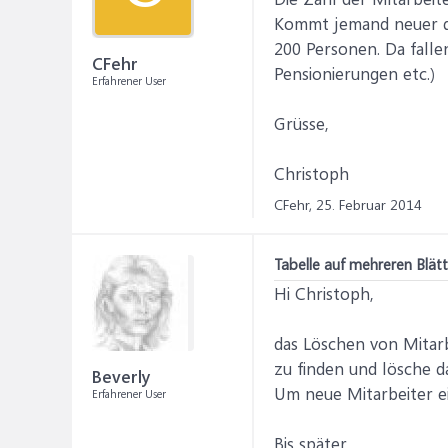
Kommt jemand neuer daz
200 Personen. Da falle
CFehr
Pensionierungen etc.)
Erfahrener User
Grüsse,
Christoph
CFehr,
25. Februar 2014
Tabelle auf mehreren Blät
Hi Christoph,
das Löschen von Mitarb
zu finden und lösche da
Beverly
Um neue Mitarbeiter ei
Erfahrener User
Bis später,