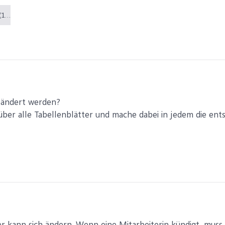
MusterTabelle.xlsx (13,8 KB)
eändert werden?
e über alle Tabellenblätter und mache dabei in jedem die e
er kann sich ändern. Wenn eine Mitarbeiterin kündigt, mus