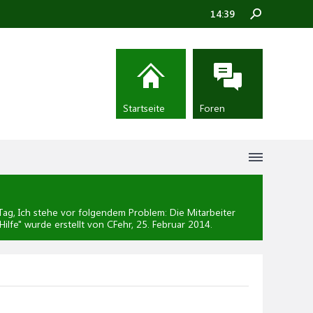
14:39
Startseite
Foren
g, Ich stehe vor folgendem Problem: Die Mitarbeiter
Hilfe
" wurde erstellt von CFehr,
25. Februar 2014
.