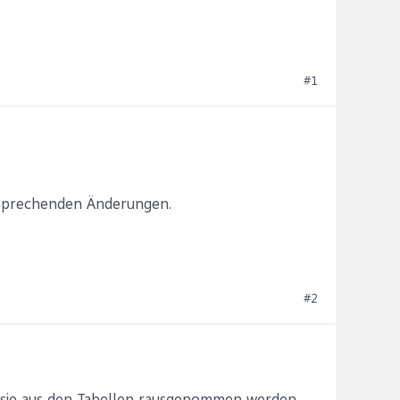
#1
ntsprechenden Änderungen.
#2
s sie aus den Tabellen rausgenommen werden.