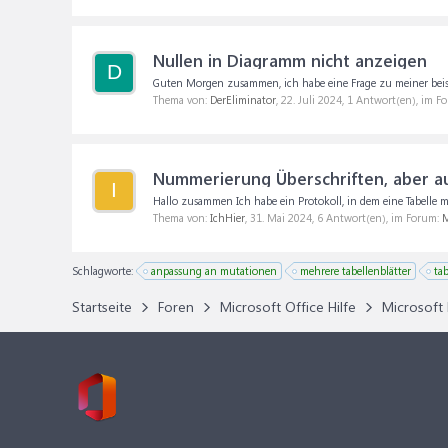
Nullen in Diagramm nicht anzeigen
D
Guten Morgen zusammen, ich habe eine Frage zu meiner beispie
Thema von:
DerEliminator
,
22. Juli 2024
, 1 Antwort(en), im F
Nummerierung Überschriften, aber au
I
Hallo zusammen Ich habe ein Protokoll, in dem eine Tabelle mit
Thema von:
IchHier
,
31. Mai 2024
, 6 Antwort(en), im Forum:
M
Schlagworte:
anpassung an mutationen
mehrere tabellenblätter
tab
Startseite
Foren
Microsoft Office Hilfe
Microsoft 