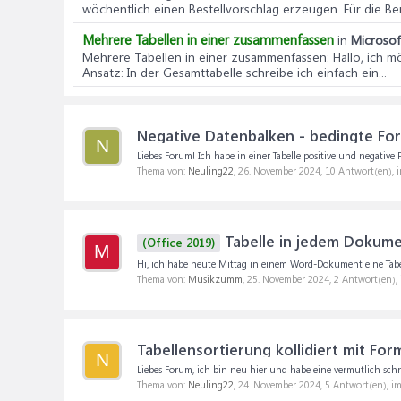
wöchentlich einen Bestellvorschlag erzeugen. Für die Be
Mehrere Tabellen in einer zusammenfassen
in
Microsoft
Mehrere Tabellen in einer zusammenfassen
: Hallo, ich
Ansatz: In der Gesamttabelle schreibe ich einfach ein...
Negative Datenbalken - bedingte Fo
N
Liebes Forum! Ich habe in einer Tabelle positive und negative 
Thema von:
Neuling22
,
26. November 2024
, 10 Antwort(en),
Tabelle in jedem Dokum
(Office 2019)
M
Hi, ich habe heute Mittag in einem Word-Dokument eine Tabelle
Thema von:
Musikzumm
,
25. November 2024
, 2 Antwort(en),
Tabellensortierung kollidiert mit For
N
Liebes Forum, ich bin neu hier und habe eine vermutlich schnel
Thema von:
Neuling22
,
24. November 2024
, 5 Antwort(en), i