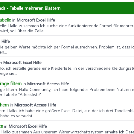
ads - Tabelle mehreren Blättern
abelle
in
Microsoft Excel Hilfe
elle
: Hallo zusammen Ich suche eine funktionierende Formel für mehrer
rd, soll über die Zelle...
 Hilfe
die gelben Werte möchte ich per Formel ausrechnen. Problem ist, dass 
n...
in
Microsoft Excel Hilfe
llo, ich erstelle gerade eine Kleiderliste, in der verschiedene Kleidung
ge sie...
age filtern
in
Microsoft Access Hilfe
e filtern
: Hallo Community, ich habe folgendes Problem beim Nutzen e
Tabelle "Adressliste"...
chern
in
Microsoft Access Hilfe
ern
: Hallo, ich habe eine größere Excel-Datei, aus der ich drei Tabellen
habe es versucht...
te
in
Microsoft Excel Hilfe
: Hallo zusammen Aus unserem Warenwirtschaftssystem erhalte ich Date