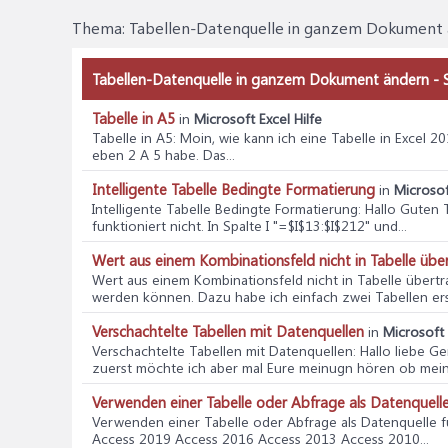
Thema:
Tabellen-Datenquelle in ganzem Dokument
Tabellen-Datenquelle in ganzem Dokument ändern - S
Tabelle in A5
in
Microsoft Excel Hilfe
Tabelle in A5
: Moin, wie kann ich eine Tabelle in Excel 
eben 2 A 5 habe. Das...
Intelligente Tabelle Bedingte Formatierung
in
Microsof
Intelligente Tabelle Bedingte Formatierung
: Hallo Guten 
funktioniert nicht. In Spalte I "=$I$13:$I$212" und...
Wert aus einem Kombinationsfeld nicht in Tabelle übe
Wert aus einem Kombinationsfeld nicht in Tabelle übert
werden können. Dazu habe ich einfach zwei Tabellen erstel
Verschachtelte Tabellen mit Datenquellen
in
Microsoft 
Verschachtelte Tabellen mit Datenquellen
: Hallo liebe 
zuerst möchte ich aber mal Eure meinugn hören ob mein.
Verwenden einer Tabelle oder Abfrage als Datenquelle
Verwenden einer Tabelle oder Abfrage als Datenquelle 
Access 2019 Access 2016 Access 2013 Access 2010...