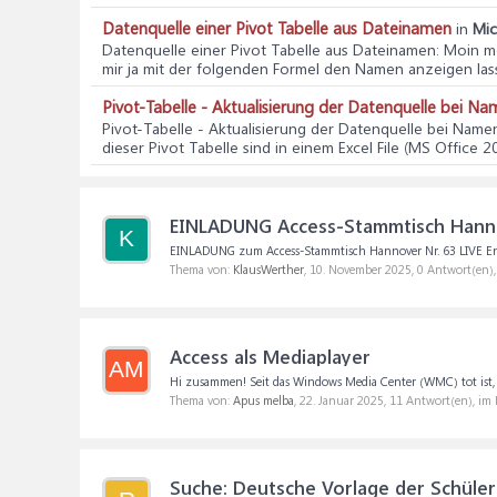
Datenquelle einer Pivot Tabelle aus Dateinamen
in
Mic
Datenquelle einer Pivot Tabelle aus Dateinamen
: Moin m
mir ja mit der folgenden Formel den Namen anzeigen lass
Pivot-Tabelle - Aktualisierung der Datenquelle bei N
Pivot-Tabelle - Aktualisierung der Datenquelle bei Nam
dieser Pivot Tabelle sind in einem Excel File (MS Office 2
EINLADUNG Access-Stammtisch Hannov
K
EINLADUNG zum Access-Stammtisch Hannover Nr. 63 LIVE Endlich
Thema von:
KlausWerther
,
10. November 2025
, 0 Antwort(en)
Access als Mediaplayer
AM
Hi zusammen! Seit das Windows Media Center (WMC) tot ist, n
Thema von:
Apus melba
,
22. Januar 2025
, 11 Antwort(en), im
Suche: Deutsche Vorlage der Schüle