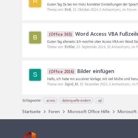
R
Guten Tag Da bei mir trotz korrekter Einstellungen der Sprach
Thema von:
RnB
,
15. Oktober 2024
, 0 Antwort(en), im Forum:
Word Access VBA Fußzeil
(Office 365)
B
Guten Tag allerseits. Ich möchte über Access VBA ein Word Dok
Thema von:
BVBler
,
22. September 2024
, 19 Antwort(en), im 
Bilder einfügen
(Office 2016)
S
Hallo, ich habe mir aus einer Vorlage, mit viel Mühe und he
Thema von:
Sigrid_M
,
19. Dezember 2023
, 3 Antwort(en), im
Schlagworte:
access
datenquelle ändern
sql
Startseite
Foren
Microsoft Office Hilfe
Microsoft 