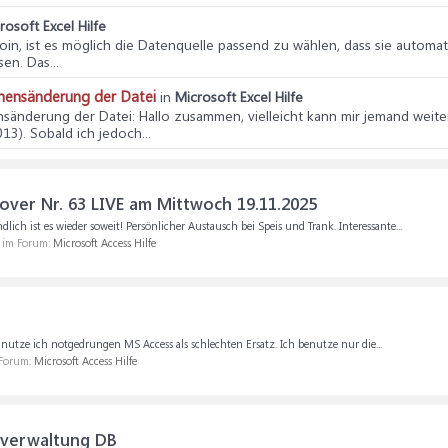
rosoft Excel Hilfe
oin, ist es möglich die Datenquelle passend zu wählen, dass sie automat
en. Das...
amensänderung der Datei
in
Microsoft Excel Hilfe
ensänderung der Datei
: Hallo zusammen, vielleicht kann mir jemand weite
013). Sobald ich jedoch...
er Nr. 63 LIVE am Mittwoch 19.11.2025
 ist es wieder soweit! Persönlicher Austausch bei Speis und Trank. Interessante...
, im Forum:
Microsoft Access Hilfe
utze ich notgedrungen MS Access als schlechten Ersatz. Ich benutze nur die...
 Forum:
Microsoft Access Hilfe
rverwaltung DB