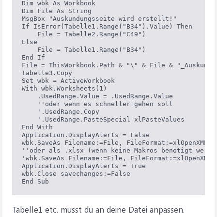
Dim wbk As Workbook

Dim File As String

MsgBox "Auskundungsseite wird erstellt!"

If IsError(Tabelle1.Range("B34").Value) Then    'T
    File = Tabelle2.Range("C49")                'T
Else

    File = Tabelle1.Range("B34")

End If

File = ThisWorkbook.Path & "\" & File & "_Auskundun
Tabelle3.Copy                                   'T
Set wbk = ActiveWorkbook

With wbk.Worksheets(1)

    .UsedRange.Value = .UsedRange.Value

    ''oder wenn es schneller gehen soll

    '.UsedRange.Copy

    '.UsedRange.PasteSpecial xlPasteValues

End With

Application.DisplayAlerts = False

wbk.SaveAs Filename:=File, FileFormat:=xlOpenXMLWor
''oder als .xlsx (wenn keine Makros benötigt werden
'wbk.SaveAs Filename:=File, FileFormat:=xlOpenXMLWo
Application.DisplayAlerts = True

wbk.Close savechanges:=False

End Sub
Tabelle1 etc. musst du an deine Datei anpassen.