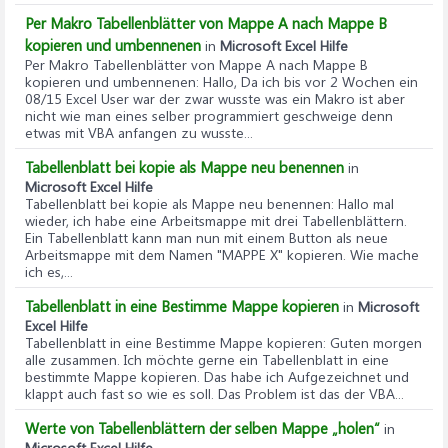
Per Makro Tabellenblätter von Mappe A nach Mappe B
kopieren und umbennenen
in
Microsoft Excel Hilfe
Per Makro Tabellenblätter von Mappe A nach Mappe B
kopieren und umbennenen
: Hallo, Da ich bis vor 2 Wochen ein
08/15 Excel User war der zwar wusste was ein Makro ist aber
nicht wie man eines selber programmiert geschweige denn
etwas mit VBA anfangen zu wusste...
Tabellenblatt bei kopie als Mappe neu benennen
in
Microsoft Excel Hilfe
Tabellenblatt bei kopie als Mappe neu benennen
: Hallo mal
wieder, ich habe eine Arbeitsmappe mit drei Tabellenblättern.
Ein Tabellenblatt kann man nun mit einem Button als neue
Arbeitsmappe mit dem Namen "MAPPE X" kopieren. Wie mache
ich es,...
Tabellenblatt in eine Bestimme Mappe kopieren
in
Microsoft
Excel Hilfe
Tabellenblatt in eine Bestimme Mappe kopieren
: Guten morgen
alle zusammen. Ich möchte gerne ein Tabellenblatt in eine
bestimmte Mappe kopieren. Das habe ich Aufgezeichnet und
klappt auch fast so wie es soll. Das Problem ist das der VBA...
Werte von Tabellenblättern der selben Mappe „holen“
in
Microsoft Excel Hilfe