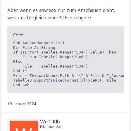
Aber wenn es sowieso nur zum Anschauen dient,
wieso nicht gleich eine PDF erzeugen?
Code:
Sub Auskundungsseite()

Dim File As String

If IsError(Tabelle1.Range("B34").Value) Then    'T
    File = Tabelle2.Range("C49")                'T
Else

    File = Tabelle1.Range("B34")

End If

File = ThisWorkbook.Path & "\" & File & "_Auskundun
Tabelle3.ExportAsFixedFormat xlTypePDF, File    'T
End Sub
19. Januar 2024
WeT-Klb
Erfahrener User