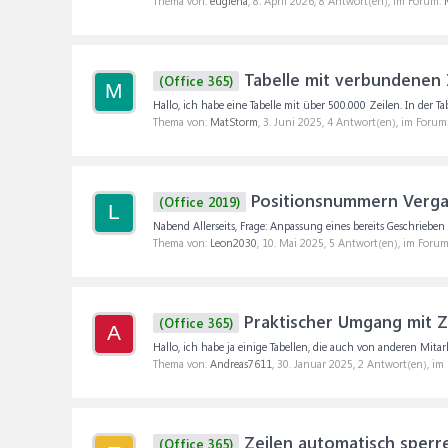
Thema von:
euglena
,
8. April 2026
, 8 Antwort(en), im Forum:
Tabelle mit verbundenen 
(Office 365)
M
Hallo, ich habe eine Tabelle mit über 500.000 Zeilen. In der T
Thema von:
MatStorm
,
3. Juni 2025
, 4 Antwort(en), im Forum
Positionsnummern Vergab
(Office 2019)
L
Nabend Allerseits, Frage: Anpassung eines bereits Geschriebe
Thema von:
Leon2030
,
10. Mai 2025
, 5 Antwort(en), im Foru
Praktischer Umgang mit Z
(Office 365)
A
Hallo, ich habe ja einige Tabellen, die auch von anderen Mita
Thema von:
Andreas7611
,
30. Januar 2025
, 2 Antwort(en), im
Zeilen automatisch sperre
(Office 365)