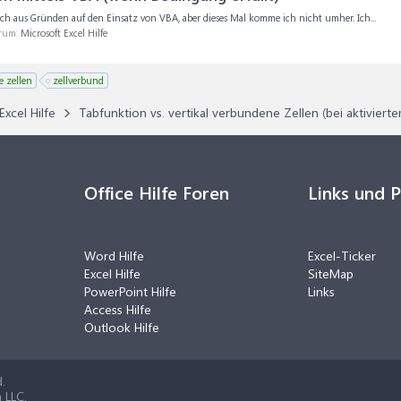
ch aus Gründen auf den Einsatz von VBA, aber dieses Mal komme ich nicht umher. Ich...
orum:
Microsoft Excel Hilfe
 zellen
zellverbund
Excel Hilfe
Tabfunktion vs. vertikal verbundene Zellen (bei aktivierte
Office Hilfe Foren
Links und 
Word Hilfe
Excel-Ticker
Excel Hilfe
SiteMap
PowerPoint Hilfe
Links
Access Hilfe
Outlook Hilfe
.
 LLC.