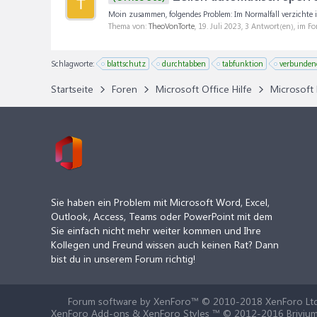
T
Moin zusammen, folgendes Problem: Im Normalfall verzichte i
Thema von:
TheoVonTorte
,
19. Juli 2023
, 3 Antwort(en), im F
Schlagworte:
blattschutz
durchtabben
tabfunktion
verbundene
Startseite
Foren
Microsoft Office Hilfe
Microsoft 
Sie haben ein Problem mit Microsoft Word, Excel,
Outlook, Access, Teams oder PowerPoint mit dem
Sie einfach nicht mehr weiter kommen und Ihre
Kollegen und Freund wissen auch keinen Rat? Dann
bist du in unserem Forum richtig!
Forum software by XenForo™
© 2010-2018 XenForo Ltd
XenForo Add-ons & XenForo Styles ™ © 2012-2016 Brivium