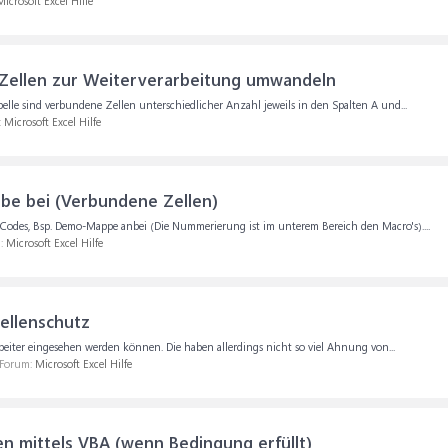
Microsoft Excel Hilfe
Zellen zur Weiterverarbeitung umwandeln
abelle sind verbundene Zellen unterschiedlicher Anzahl jeweils in den Spalten A und...
:
Microsoft Excel Hilfe
e bei (Verbundene Zellen)
n Codes, Bsp. Demo-Mappe anbei (Die Nummerierung ist im unterem Bereich den Macro's)....
m:
Microsoft Excel Hilfe
ellenschutz
rbeiter eingesehen werden können. Die haben allerdings nicht so viel Ahnung von...
 Forum:
Microsoft Excel Hilfe
n mittels VBA (wenn Bedingung erfüllt)