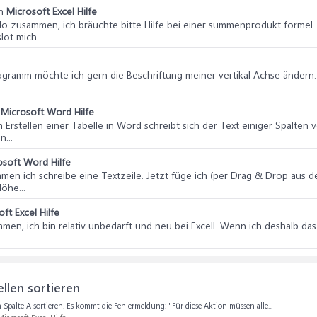
n
Microsoft Excel Hilfe
llo zusammen, ich bräuchte bitte Hilfe bei einer summenprodukt formel.
ot mich...
iagramm möchte ich gern die Beschriftung meiner vertikal Achse ändern. 
n
Microsoft Word Hilfe
m Erstellen einer Tabelle in Word schreibt sich der Text einiger Spalten v
...
osoft Word Hilfe
en ich schreibe eine Textzeile. Jetzt füge ich (per Drag & Drop aus dem 
öhe...
ft Excel Hilfe
mmen, ich bin relativ unbedarft und neu bei Excell. Wenn ich deshalb d
llen sortieren
Spalte A sortieren. Es kommt die Fehlermeldung: "Für diese Aktion müssen alle...