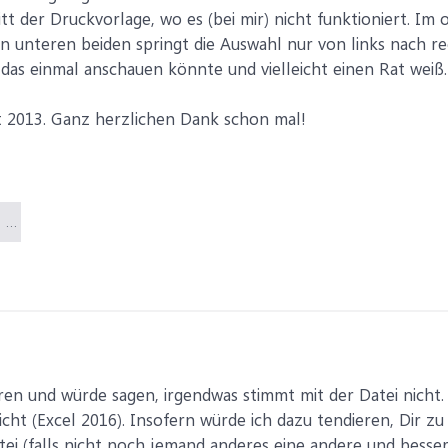
tt der Druckvorlage, wo es (bei mir) nicht funktioniert. Im 
en unteren beiden springt die Auswahl nur von links nach re
 das einmal anschauen könnte und vielleicht einen Rat weiß.
t 2013. Ganz herzlichen Dank schon mal!
Exceldatei.xlsx (38,3 KB)
ren und würde sagen, irgendwas stimmt mit der Datei nicht.
cht (Excel 2016). Insofern würde ich dazu tendieren, Dir z
tei (falls nicht noch jemand anderes eine andere und besser