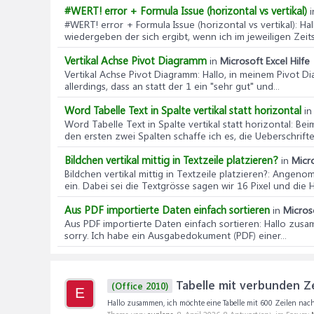
#WERT! error + Formula Issue (horizontal vs vertikal)
i
#WERT! error + Formula Issue (horizontal vs vertikal)
: Ha
wiedergeben der sich ergibt, wenn ich im jeweiligen Zeitsl
Vertikal Achse Pivot Diagramm
in
Microsoft Excel Hilfe
Vertikal Achse Pivot Diagramm
: Hallo, in meinem Pivot D
allerdings, dass an statt der 1 ein "sehr gut" und...
Word Tabelle Text in Spalte vertikal statt horizontal
i
Word Tabelle Text in Spalte vertikal statt horizontal
: Bei
den ersten zwei Spalten schaffe ich es, die Ueberschriften
Bildchen vertikal mittig in Textzeile platzieren?
in
Micr
Bildchen vertikal mittig in Textzeile platzieren?
: Angenomm
ein. Dabei sei die Textgrösse sagen wir 16 Pixel und die H
Aus PDF importierte Daten einfach sortieren
in
Microso
Aus PDF importierte Daten einfach sortieren
: Hallo zusa
sorry. Ich habe ein Ausgabedokument (PDF) einer...
Tabelle mit verbunden Ze
(Office 2010)
E
Hallo zusammen, ich möchte eine Tabelle mit 600 Zeilen nach 