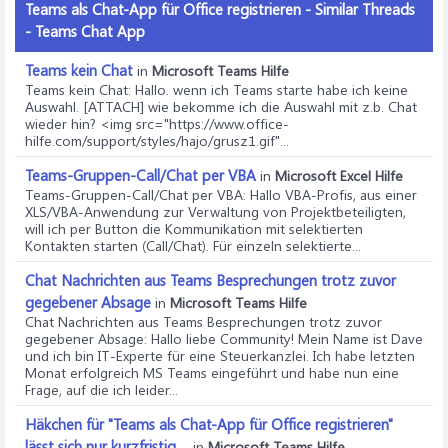
Teams als Chat-App für Office registrieren - Similar Threads
- Teams Chat App
Teams kein Chat
in
Microsoft Teams Hilfe
Teams kein Chat
: Hallo. wenn ich Teams starte habe ich keine
Auswahl. [ATTACH] wie bekomme ich die Auswahl mit z.b. Chat
wieder hin? <img src="https://www.office-
hilfe.com/support/styles/hajo/grusz1.gif"...
Teams-Gruppen-Call/Chat per VBA
in
Microsoft Excel Hilfe
Teams-Gruppen-Call/Chat per VBA
: Hallo VBA-Profis, aus einer
XLS/VBA-Anwendung zur Verwaltung von Projektbeteiligten,
will ich per Button die Kommunikation mit selektierten
Kontakten starten (Call/Chat). Für einzeln selektierte...
Chat Nachrichten aus Teams Besprechungen trotz zuvor
gegebener Absage
in
Microsoft Teams Hilfe
Chat Nachrichten aus Teams Besprechungen trotz zuvor
gegebener Absage
: Hallo liebe Community! Mein Name ist Dave
und ich bin IT-Experte für eine Steuerkanzlei. Ich habe letzten
Monat erfolgreich MS Teams eingeführt und habe nun eine
Frage, auf die ich leider...
Häkchen für "Teams als Chat-App für Office registrieren"
lässt sich nur kurzfristig ...
in
Microsoft Teams Hilfe