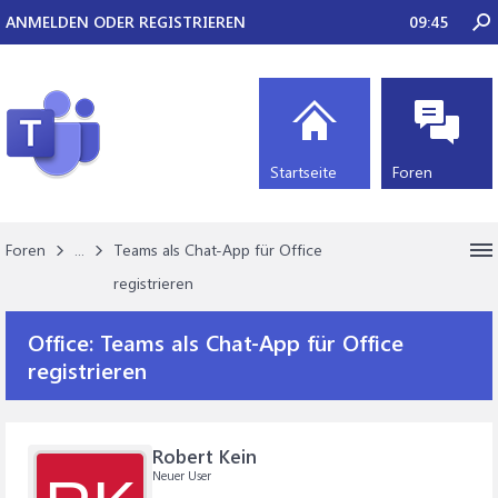
ANMELDEN ODER REGISTRIEREN
09:45
Startseite
Foren
Foren
...
Teams als Chat-App für Office
registrieren
Office:
Teams als Chat-App für Office
registrieren
Robert Kein
Neuer User