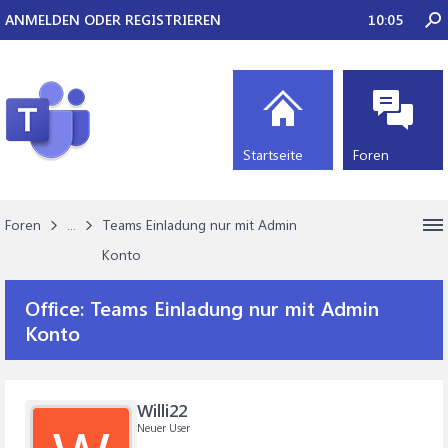
ANMELDEN ODER REGISTRIEREN
10:05
Startseite
Foren
Foren
...
Teams Einladung nur mit Admin
Konto
Office:
Teams Einladung nur mit Admin
Konto
Willi22
Neuer User