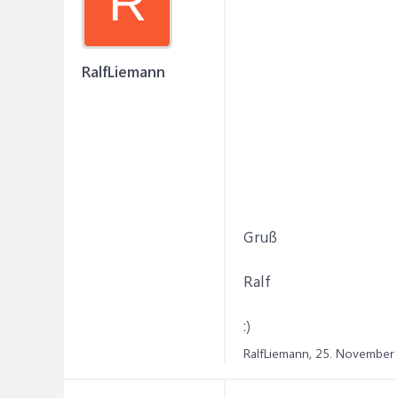
R
RalfLiemann
Gruß
Ralf
:)
RalfLiemann,
25. November