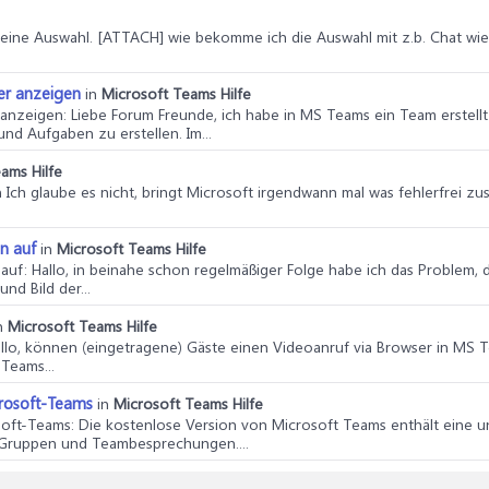
 keine Auswahl. [ATTACH] wie bekomme ich die Auswahl mit z.b. Chat wie
er anzeigen
in
Microsoft Teams Hilfe
 anzeigen
: Liebe Forum Freunde, ich habe in MS Teams ein Team erstellt
d Aufgaben zu erstellen. Im...
ams Hilfe
Ich glaube es nicht, bringt Microsoft irgendwann mal was fehlerfrei zust
n auf
in
Microsoft Teams Hilfe
 auf
: Hallo, in beinahe schon regelmäßiger Folge habe ich das Problem
nd Bild der...
n
Microsoft Teams Hilfe
allo, können (eingetragene) Gäste einen Videoanruf via Browser in MS T
 Teams...
crosoft-Teams
in
Microsoft Teams Hilfe
soft-Teams
: Die kostenlose Version von Microsoft Teams enthält eine
, Gruppen und Teambesprechungen....