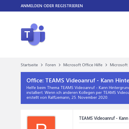
ANMELDEN ODER REGISTRIEREN
Startseite
Foren
Microsoft Office Hilfe
Microsoft 
Office:
TEAMS Videoanruf - Kann Hinte
Helfe beim Thema
TEAMS Videoanruf - Kann Hintergrun
installiert. Wenn ich anderen Kollegen per TEAMS Video
erstellt von RalfLiemann,
25. November 2020
.
TEAMS Videoanruf - Kann 