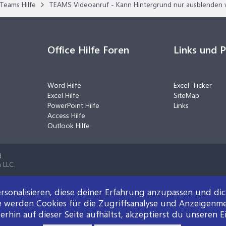
Teams Hilfe
TEAMS Videoanruf - Kann Hintergrund nur ausblenden 
Office Hilfe Foren
Links und 
Word Hilfe
Excel-Ticker
Excel Hilfe
SiteMap
PowerPoint Hilfe
Links
Access Hilfe
Outlook Hilfe
.
 LLC.
rsonalisieren, diese deiner Erfahrung anzupassen und di
e werden Cookies für die Zugriffsanalyse und Anzeigenm
rhin auf dieser Seite aufhältst, akzeptierst du unseren E