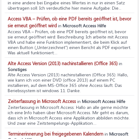
in eine andere bei Eingabe eines Wertes in nur in einen Satz
übertragen soll. Ich verdeutliche hier meine Aufgabe: Die...
Access VBA – Prüfen, ob eine PDF bereits geöffnet ist, bevor
sie erneut geöffnet wird
in
Microsoft Access Hilfe
Access VBA – Prüfen, ob eine PDF bereits geöffnet ist, bevor
sie erneut geöffnet wird
: Beschreibung: Ich arbeite mit Access
VBA und habe eine Funktion implementiert, die beim Klick auf
einen Button („Unterzeichnet“) einen Bericht als PDF exportiert.
Was aktuell funktioniert:...
Alte Access Version (2013) nachinstallieren (Office 365)
in
Sonstiges
Alte Access Version (2013) nachinstallieren (Office 365)
: Hallo,
wie kann ich von einer DVD (office 2013) auf einem PC
installieren, auf dem MS-Office 365 ohne Access läuft. Das
Beriebssystem ist windows 11. Danke.
Zeiterfassung in Microsoft Access
in
Microsoft Access Hilfe
Zeiterfassung in Microsoft Access
: Hallo an alle gerne möchte
ich eine Info haben über Microsoft Access. Mir geht es darum,
dass ich in Microsoft Access eine Applikation abbilden möchte.
Und zwar eine Zeitstempelungs-Applikation....
Terminerinnerung bei freigegebenen Kalendern
in
Microsoft