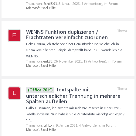
Thema von:
SchilSi91
,
8. Januar 2023
, 5 Antwort(en), im Forum:
Microsoft Excel Hilfe
WENNS Funktion duplizieren /
Thema
E
Frachtraten vereinfacht zuordnen
Liebes Forum, ich stehe vor einer Herausforderung welche ich in
einem vereinfachten Beispiel dargestellt habe. In C5 Wende ich die
WENNS...
Thema von:
erik85
,
26. November 2021
, 15 Antwort(en), im Forum:
Microsoft Excel Hilfe
Textspalte mit
Thema
(Office 2019)
L
unterschiedlicher Trennung in mehrere
Spalten aufteilen
Hallo zusammen, ich möchte mir mehrere Rezepte in einer Excel-
Tabelle sortieren. Nun habe ich die Zutatenliste wie folgt vorliegen (
"|"...
Thema von:
Lil_Loni
,
9. Januar 2021
, 4 Antwort(en), im Forum:
Microsoft Excel Hilfe