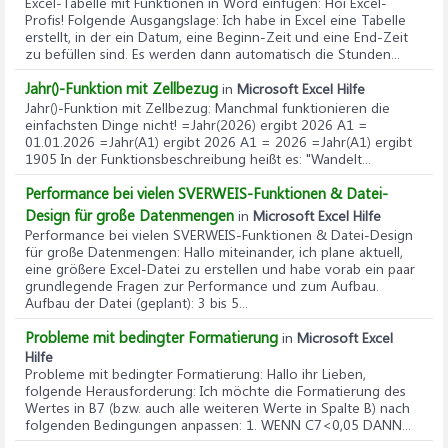
Excel-Tabelle mit Funktionen in Word einfügen
: Hoi Excel-
Profis! Folgende Ausgangslage: Ich habe in Excel eine Tabelle
erstellt, in der ein Datum, eine Beginn-Zeit und eine End-Zeit
zu befüllen sind. Es werden dann automatisch die Stunden...
Jahr()-Funktion mit Zellbezug
in
Microsoft Excel Hilfe
Jahr()-Funktion mit Zellbezug
: Manchmal funktionieren die
einfachsten Dinge nicht! =Jahr(2026) ergibt 2026 A1 =
01.01.2026 =Jahr(A1) ergibt 2026 A1 = 2026 =Jahr(A1) ergibt
1905 In der Funktionsbeschreibung heißt es: "Wandelt...
Performance bei vielen SVERWEIS-Funktionen & Datei-
Design für große Datenmengen
in
Microsoft Excel Hilfe
Performance bei vielen SVERWEIS-Funktionen & Datei-Design
für große Datenmengen
: Hallo miteinander, ich plane aktuell,
eine größere Excel-Datei zu erstellen und habe vorab ein paar
grundlegende Fragen zur Performance und zum Aufbau.
Aufbau der Datei (geplant): 3 bis 5...
Probleme mit bedingter Formatierung
in
Microsoft Excel
Hilfe
Probleme mit bedingter Formatierung
: Hallo ihr Lieben,
folgende Herausforderung: Ich möchte die Formatierung des
Wertes in B7 (bzw. auch alle weiteren Werte in Spalte B) nach
folgenden Bedingungen anpassen: 1. WENN C7<0,05 DANN...