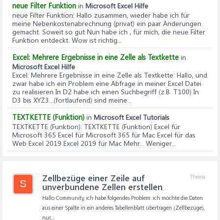
neue Filter Funktion
in
Microsoft Excel Hilfe
neue Filter Funktion
: Hallo zusammen, wieder habe ich für
meine Nebenkostenabrechnung (privat) ein paar Änderungen
gemacht. Soweit so gut Nun habe ich , für mich, die neue Filter
Funktion entdeckt. Wow ist richtig...
Excel: Mehrere Ergebnisse in eine Zelle als Textkette
in
Microsoft Excel Hilfe
Excel: Mehrere Ergebnisse in eine Zelle als Textkette
: Hallo, und
zwar habe ich ein Problem eine Abfrage in meiner Excel Datei
zu realisieren In D2 habe ich einen Suchbegriff (z.B. T100) In
D3 bis XYZ3...(fortlaufend) sind meine...
TEXTKETTE (Funktion)
in
Microsoft Excel Tutorials
TEXTKETTE (Funktion)
: TEXTKETTE (Funktion) Excel für
Microsoft 365 Excel für Microsoft 365 für Mac Excel für das
Web Excel 2019 Excel 2019 für Mac Mehr... Weniger...
Zellbezüge einer Zeile auf
Thema
S
unverbundene Zellen erstellen
Hallo Community, ich habe folgendes Problem: ich möchte die Daten
aus einer Spalte in ein anderes Tabellenblatt übertragen (Zellbezüge),
nur,...