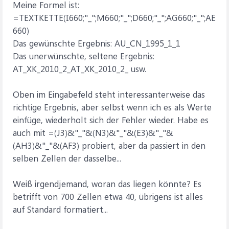
Meine Formel ist:
=TEXTKETTE(I660;"_";M660;"_";D660;"_";AG660;"_";AE
660)
Das gewünschte Ergebnis: AU_CN_1995_1_1
Das unerwünschte, seltene Ergebnis:
AT_XK_2010_2_AT_XK_2010_2_ usw.
Oben im Eingabefeld steht interessanterweise das
richtige Ergebnis, aber selbst wenn ich es als Werte
einfüge, wiederholt sich der Fehler wieder. Habe es
auch mit =(J3)&"_"&(N3)&"_"&(E3)&"_"&
(AH3)&"_"&(AF3) probiert, aber da passiert in den
selben Zellen der dasselbe...
Weiß irgendjemand, woran das liegen könnte? Es
betrifft von 700 Zellen etwa 40, übrigens ist alles
auf Standard formatiert...