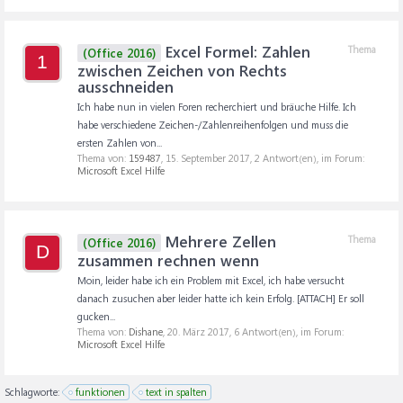
Excel Formel: Zahlen
Thema
(Office 2016)
1
zwischen Zeichen von Rechts
ausschneiden
Ich habe nun in vielen Foren recherchiert und bräuche Hilfe. Ich
habe verschiedene Zeichen-/Zahlenreihenfolgen und muss die
ersten Zahlen von...
Thema von:
159487
,
15. September 2017
, 2 Antwort(en), im Forum:
Microsoft Excel Hilfe
Mehrere Zellen
Thema
(Office 2016)
D
zusammen rechnen wenn
Moin, leider habe ich ein Problem mit Excel, ich habe versucht
danach zusuchen aber leider hatte ich kein Erfolg. [ATTACH] Er soll
gucken...
Thema von:
Dishane
,
20. März 2017
, 6 Antwort(en), im Forum:
Microsoft Excel Hilfe
Schlagworte:
funktionen
text in spalten