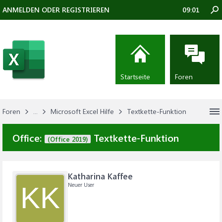
ANMELDEN ODER REGISTRIEREN
09:01
Startseite
Foren
Foren
...
Microsoft Excel Hilfe
Textkette-Funktion
Office:
Textkette-Funktion
(Office 2019)
Katharina Kaffee
Neuer User
KK