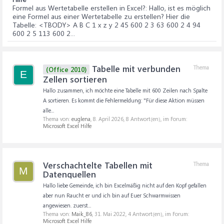
Formel aus Wertetabelle erstellen in Excel?
: Hallo, ist es möglich
eine Formel aus einer Wertetabelle zu erstellen? Hier die
Tabelle: <TBODY> A B C 1 x z y 2 45 600 2 3 63 600 2 4 94
600 2 5 113 600 2...
Tabelle mit verbunden
Thema
(Office 2010)
E
Zellen sortieren
Hallo zusammen, ich möchte eine Tabelle mit 600 Zeilen nach Spalte
A sortieren. Es kommt die Fehlermeldung: "Für diese Aktion müssen
alle...
Thema von:
euglena
,
8. April 2026
, 8 Antwort(en), im Forum:
Microsoft Excel Hilfe
Verschachtelte Tabellen mit
Thema
M
Datenquellen
Hallo liebe Gemeinde, ich bin Excelmäßig nicht auf den Kopf gefallen
aber nun Raucht er und ich bin auf Euer Schwarmwissen
angewiesen. zuerst...
Thema von:
Maik_86
,
31. Mai 2022
, 4 Antwort(en), im Forum:
Microsoft Excel Hilfe