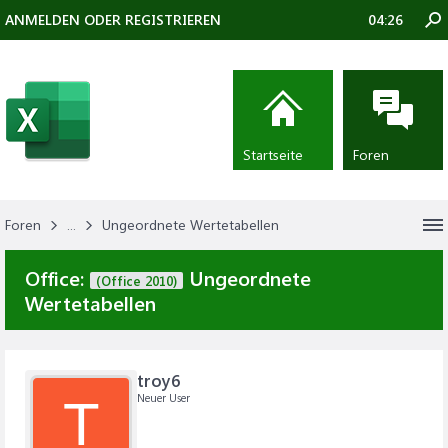
ANMELDEN ODER REGISTRIEREN
04:26
Startseite
Foren
Foren
...
Ungeordnete Wertetabellen
Office:
Ungeordnete
(Office 2010)
Wertetabellen
troy6
Neuer User
T