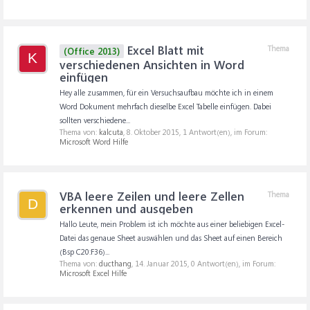
Excel Blatt mit
Thema
(Office 2013)
K
verschiedenen Ansichten in Word
einfügen
Hey alle zusammen, für ein Versuchsaufbau möchte ich in einem
Word Dokument mehrfach dieselbe Excel Tabelle einfügen. Dabei
sollten verschiedene...
Thema von:
kalcuta
,
8. Oktober 2015
, 1 Antwort(en), im Forum:
Microsoft Word Hilfe
VBA leere Zeilen und leere Zellen
Thema
D
erkennen und ausgeben
Hallo Leute, mein Problem ist ich möchte aus einer beliebigen Excel-
Datei das genaue Sheet auswählen und das Sheet auf einen Bereich
(Bsp C20:F36)...
Thema von:
ducthang
,
14. Januar 2015
, 0 Antwort(en), im Forum:
Microsoft Excel Hilfe