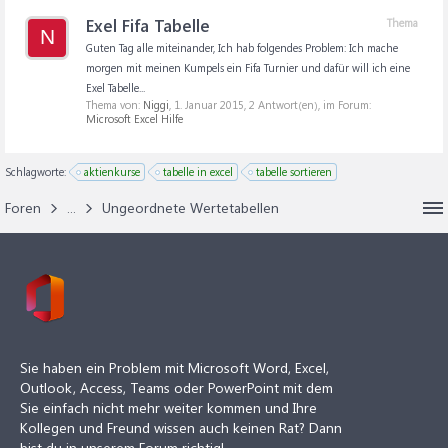
Exel Fifa Tabelle
Thema
N
Guten Tag alle miteinander, Ich hab folgendes Problem: Ich mache
morgen mit meinen Kumpels ein Fifa Turnier und dafür will ich eine
Exel Tabelle...
Thema von:
Niggi
,
1. Januar 2015
, 2 Antwort(en), im Forum:
Microsoft Excel Hilfe
Schlagworte:
aktienkurse
tabelle in excel
tabelle sortieren
Foren
...
Ungeordnete Wertetabellen
Sie haben ein Problem mit Microsoft Word, Excel,
Outlook, Access, Teams oder PowerPoint mit dem
Sie einfach nicht mehr weiter kommen und Ihre
Kollegen und Freund wissen auch keinen Rat? Dann
bist du in unserem Forum richtig!