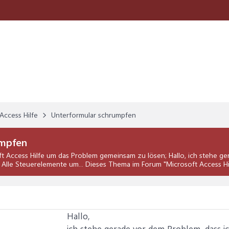
Access Hilfe
Unterformular schrumpfen
umpfen
t Access Hilfe
um das Problem gemeinsam zu lösen; Hallo, ich stehe ge
: Alle Steuerelemente um... Dieses Thema im Forum "
Microsoft Access Hi
Hallo,
ich stehe gerade vor dem Problem, dass i