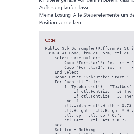
Auflösung laufen lasse.
Meine Lösung: Alle Steuerelemente um de
Position verrücken.
Code:
Public Sub Schrumpfen(Rufform As Strin
 Dim a As Long, frm As Form, ctl As C
    Select Case Rufform

        Case "Formular1": Set frm = F
        Case "Formular2": Set frm = F
    End Select

    Debug.Print "Schrumpfen Start ", 
    For Each ctl In frm

        If TypeName(ctl) = "Textbox" T
            If ctl.FontSize = 10 Then
            If ctl.FontSize = 16 Then
        End If

        ctl.Width = ctl.Width * 0.73

        ctl.Height = ctl.Height * 0.73
        ctl.Top = ctl.Top * 0.73

        ctl.Left = ctl.Left * 0.73

    Next

    Set frm = Nothing
