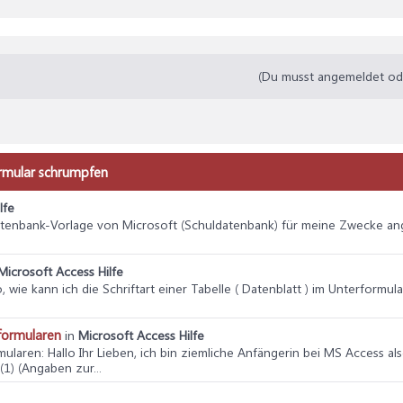
(Du musst angemeldet oder
ormular schrumpfen
lfe
Datenbank-Vorlage von Microsoft (Schuldatenbank) für meine Zwecke ang
Microsoft Access Hilfe
lo, wie kann ich die Schriftart einer Tabelle ( Datenblatt ) im Unterformul
formularen
in
Microsoft Access Hilfe
mularen
: Hallo Ihr Lieben, ich bin ziemliche Anfängerin bei MS Access al
(1) (Angaben zur...