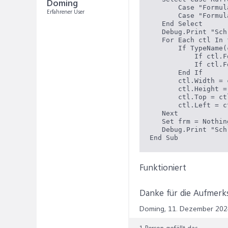
Doming
       Case "Formul
Erfahrener User
       Case "Formul
   End Select

   Debug.Print "Sch
   For Each ctl In f
       If TypeName(
           If ctl.F
           If ctl.F
       End If

       ctl.Width = 
       ctl.Height =
       ctl.Top = ct
       ctl.Left = c
   Next

   Set frm = Nothing
   Debug.Print "Sch
End Sub
Funktioniert
Danke für die Aufmerk
Doming,
11. Dezember 202
1 Person gefällt das.