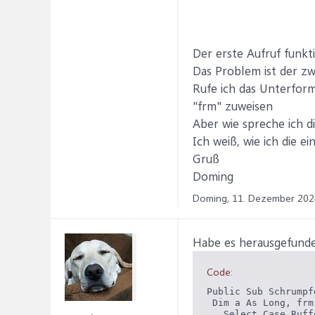
Der erste Aufruf funkt
Das Problem ist der zw
Rufe ich das Unterform
"frm" zuweisen
Aber wie spreche ich d
Ich weiß, wie ich die e
Gruß
Doming
Doming,
11. Dezember 202
Habe es herausgefunde
Code:
Public Sub Schrumpf
 Dim a As Long, frm
   Select Case Ruffo