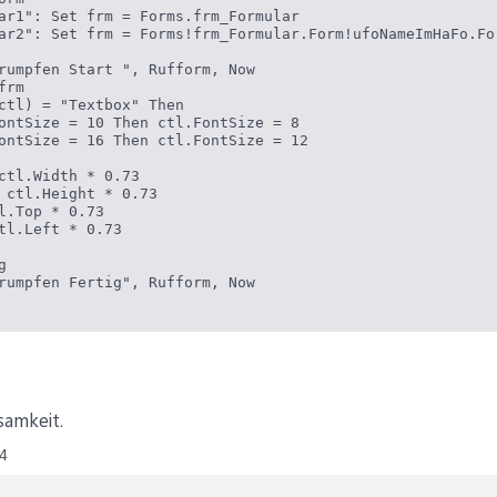
ar1": Set frm = Forms.frm_Formular

ar2": Set frm = Forms!frm_Formular.Form!ufoNameImHaFo.For
rumpfen Start ", Rufform, Now

rm

ctl) = "Textbox" Then

ontSize = 10 Then ctl.FontSize = 8

ontSize = 16 Then ctl.FontSize = 12

ctl.Width * 0.73

 ctl.Height * 0.73

l.Top * 0.73

tl.Left * 0.73



rumpfen Fertig", Rufform, Now

samkeit.
4