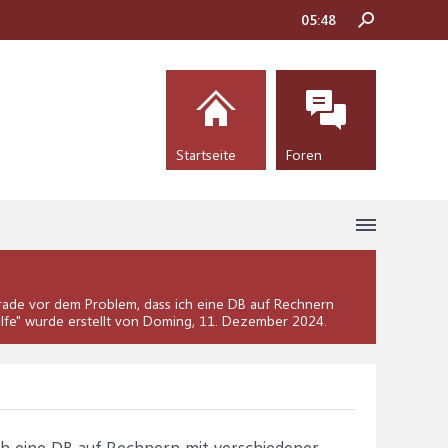
05:48
Startseite
Foren
rade vor dem Problem, dass ich eine DB auf Rechnern
lfe
" wurde erstellt von Doming,
11. Dezember 2024
.
ch eine DB auf Rechnern mit verschiedener