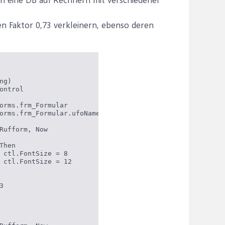
n Faktor 0,73 verkleinern, ebenso deren
g)

ontrol

orms.frm_Formular

orms.frm_Formular.ufoNameImHaFo              

Rufform, Now

hen

 ctl.FontSize = 8

 ctl.FontSize = 12


