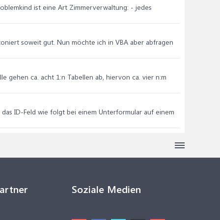
Problemkind ist eine Art Zimmerverwaltung: - jedes
unktoniert soweit gut. Nun möchte ich in VBA aber abfragen
le gehen ca. acht 1:n Tabellen ab, hiervon ca. vier n:m
h das ID-Feld wie folgt bei einem Unterformular auf einem
Partner
Soziale Medien