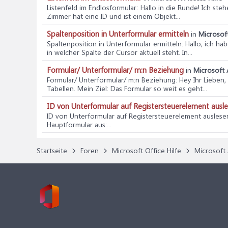
Listenfeld im Endlosformular
: Hallo in die Runde! Ich st
Zimmer hat eine ID und ist einem Objekt...
Spaltenposition in Unterformular ermitteln
in
Microsoft
Spaltenposition in Unterformular ermitteln
: Hallo, ich h
in welcher Spalte der Cursor aktuell steht. In...
Formular/ Unterformular/ m:n Beziehung
in
Microsoft 
Formular/ Unterformular/ m:n Beziehung
: Hey Ihr Lieben
Tabellen. Mein Ziel: Das Formular so weit es geht...
ID von Unterformular auf Registersteuerelement ausl
ID von Unterformular auf Registersteuerelement auslese
Hauptformular aus:...
Startseite
Foren
Microsoft Office Hilfe
Microsoft 