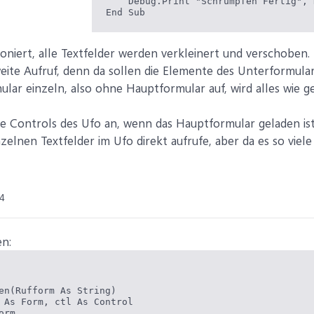
    Debug.Print "Schrumpfen Fertig", 
End Sub
ioniert, alle Textfelder werden verkleinert und verschoben.
eite Aufruf, denn da sollen die Elemente des Unterformul
ular einzeln, also ohne Hauptformular auf, wird alles wie
ie Controls des Ufo an, wenn das Hauptformular geladen is
inzelnen Textfelder im Ufo direkt aufrufe, aber da es so viel
4
n:
en(Rufform As String)

 As Form, ctl As Control

rm
