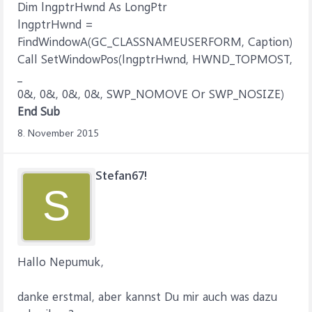
Dim lngptrHwnd As LongPtr
lngptrHwnd =
FindWindowA(GC_CLASSNAMEUSERFORM, Caption)
Call SetWindowPos(lngptrHwnd, HWND_TOPMOST,
_
0&, 0&, 0&, 0&, SWP_NOMOVE Or SWP_NOSIZE)
End Sub
8. November 2015
Stefan67!
S
Hallo Nepumuk,
danke erstmal, aber kannst Du mir auch was dazu