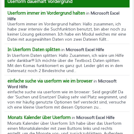
Userform dauerhaft Vordergrund
Userform immer im Vordergrund halten
in
Microsoft Excel
Hilfe
Userform immer im Vordergrund halten
: Hallo zusammen, ich
habe zwar intensiv die Suchfunktion benutzt, bin aber noch zu
keiner Lösung gekommen. Ich habe ein Modul welches mir eine
Datei mit ausgewählten Daten von zwei Dateien füllt...
In Userform Daten splitten
in
Microsoft Excel Hilfe
In Userform Daten splitten
: Hallo Zusammen, ich wäre um Hilfe
sehr dankbar!!! Ich möchte über die Textbox1 Daten splitten.
Mit den Komas funktioniert es ganz gut. Leider gibt es in dem
Datensatz noch 2 Bindestriche und...
einfache suche via userform wie im browser
in
Microsoft
Word Hilfe
einfache suche via userform wie im browser
: Seid gegrüßt! Da
der 'Suchen und Ersetzen' Dialog sehr viel Platz wegnimmt, und
von mir häufig genutzte Optionen tief versteckt sind, versuche
ich eine kleine Userform mit diesen Optionen zu...
Monats Kalender über Userform
in
Microsoft Excel Hilfe
Monats Kalender über Userform
: Ich habe über das Userform
einen Monatskalender mit zwei Buttons links und rechts
erstellt, um die Monate vor- und zurückzublättern. Außerdem