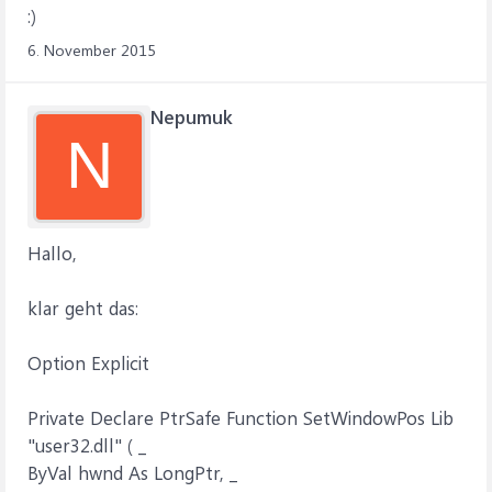
:)
6. November 2015
Nepumuk
N
Hallo,
klar geht das:
Option Explicit
Private Declare PtrSafe Function SetWindowPos Lib
"user32.dll" ( _
ByVal hwnd As LongPtr, _