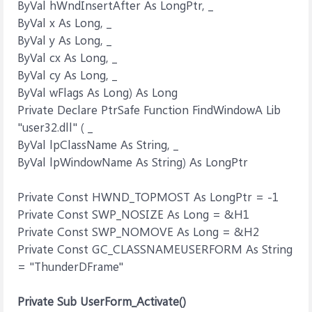
ByVal hWndInsertAfter As LongPtr, _
ByVal x As Long, _
ByVal y As Long, _
ByVal cx As Long, _
ByVal cy As Long, _
ByVal wFlags As Long) As Long
Private Declare PtrSafe Function FindWindowA Lib
"user32.dll" ( _
ByVal lpClassName As String, _
ByVal lpWindowName As String) As LongPtr
Private Const HWND_TOPMOST As LongPtr = -1
Private Const SWP_NOSIZE As Long = &H1
Private Const SWP_NOMOVE As Long = &H2
Private Const GC_CLASSNAMEUSERFORM As String
= "ThunderDFrame"
Private Sub UserForm_Activate()