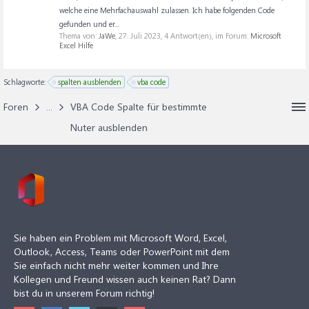
welche eine Mehrfachauswahl zulassen. Ich habe folgenden Code
gefunden und er...
Thema von:
JaWe
,
27. Juli 2023
, 4 Antwort(en), im Forum:
Microsoft
Excel Hilfe
Schlagworte:
spalten ausblenden
vba code
Foren
...
VBA Code Spalte für bestimmte
Nuter ausblenden
Sie haben ein Problem mit Microsoft Word, Excel,
Outlook, Access, Teams oder PowerPoint mit dem
Sie einfach nicht mehr weiter kommen und Ihre
Kollegen und Freund wissen auch keinen Rat? Dann
bist du in unserem Forum richtig!