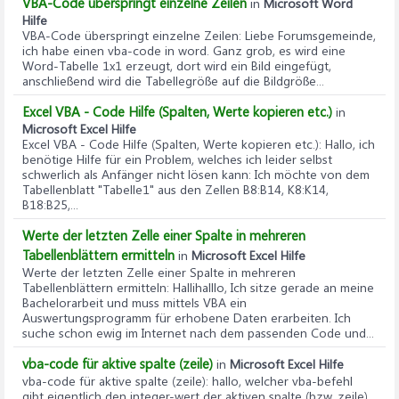
VBA-Code überspringt einzelne Zeilen
in
Microsoft Word
Hilfe
VBA-Code überspringt einzelne Zeilen
: Liebe Forumsgemeinde,
ich habe einen vba-code in word. Ganz grob, es wird eine
Word-Tabelle 1x1 erzeugt, dort wird ein Bild eingefügt,
anschließend wird die Tabellegröße auf die Bildgröße...
Excel VBA - Code Hilfe (Spalten, Werte kopieren etc.)
in
Microsoft Excel Hilfe
Excel VBA - Code Hilfe (Spalten, Werte kopieren etc.)
: Hallo, ich
benötige Hilfe für ein Problem, welches ich leider selbst
schwerlich als Anfänger nicht lösen kann: Ich möchte von dem
Tabellenblatt "Tabelle1" aus den Zellen B8:B14, K8:K14,
B18:B25,...
Werte der letzten Zelle einer Spalte in mehreren
Tabellenblättern ermitteln
in
Microsoft Excel Hilfe
Werte der letzten Zelle einer Spalte in mehreren
Tabellenblättern ermitteln
: Hallihalllo, Ich sitze gerade an meine
Bachelorarbeit und muss mittels VBA ein
Auswertungsprogramm für erhobene Daten erarbeiten. Ich
suche schon ewig im Internet nach dem passenden Code und...
vba-code für aktive spalte (zeile)
in
Microsoft Excel Hilfe
vba-code für aktive spalte (zeile)
: hallo, welcher vba-befehl
gibt eigentlich den integer-wert der aktiven spalte (bzw. zeile)