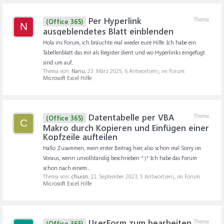
Per Hyperlink
Thema
(Office 365)
N
ausgeblendetes Blatt einblenden
Hola ins Forum, ich bräuchte mal wieder eure Hilfe. Ich habe ein
Tabellenblatt das mir als Register dient und wo Hyperlinks eingefügt
sind um auf...
Thema von:
Nanu
,
23. März 2025
, 6 Antwort(en), im Forum:
Microsoft Excel Hilfe
Datentabelle per VBA
Thema
(Office 365)
C
Makro durch Kopieren und Einfügen einer
Kopfzeile aufteilen
Hallo Zusammen, mein erster Beitrag hier, also schon mal Sorry im
Voraus, wenn unvollständig beschrieben *:)* Ich habe das Forum
schon nach einem...
Thema von:
chuisn
,
11. September 2023
, 5 Antwort(en), im Forum:
Microsoft Excel Hilfe
UserForm zum bearbeiten
Thema
(Office 365)