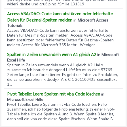
wider? danke und gruß pino *Smilie 131619
Access VBA/DAO-Code kann abstürzen oder fehlerhafte
Daten für Dezimal-Spalten melden
in
Microsoft Access
Tutorials
Access VBA/DAO-Code kann abstürzen oder fehlerhafte
Daten für Dezimal-Spalten melden
: Access VBA/DAO-Code
kann abstürzen oder fehlerhafte Daten für Dezimal-Spalten
melden Access für Microsoft 365 Mehr... Weniger...
Spalten in Zeilen umwandeln wenn A1 gleich A2
in
Microsoft
Excel Hilfe
Spalten in Zeilen umwandeln wenn A1 gleich A2
: Hallo
zusammen Ich brauche dringend Hilfe! Ich muss eine 57765
Zeilen lange Liste formatieren. Es geht um Infos zu Produkten,
die ca. so aussehen: <tbody> A B C 1 201100435 Beispieltext
1...
Pivot Tabelle: Leere Spalten mit vba Code löschen
in
Microsoft Excel Hilfe
Pivot Tabelle: Leere Spalten mit vba Code löschen
: Hallo
zusammen, ich hab folgende Problemstellung: In einer Pivot-
Tabelle habe ich die Spalten A und B. Wenn Spalte B leer ist,
dann soll ein vba code diese Spalte löschen. Wenn Spalte B...