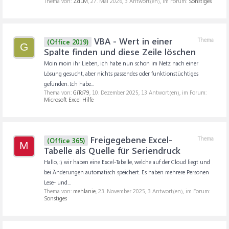
Thema von:
ZdLM
,
27. Mai 2026
, 3 Antwort(en), im Forum:
Sonstiges
VBA - Wert in einer
Thema
(Office 2019)
G
Spalte finden und diese Zeile löschen
Moin moin ihr Lieben, ich habe nun schon im Netz nach einer
Lösung gesucht, aber nichts passendes oder funktionstüchtiges
gefunden. Ich habe...
Thema von:
GiTo79
,
10. Dezember 2025
, 13 Antwort(en), im Forum:
Microsoft Excel Hilfe
Freigegebene Excel-
Thema
(Office 365)
M
Tabelle als Quelle für Seriendruck
Hallo, :) wir haben eine Excel-Tabelle, welche auf der Cloud liegt und
bei Änderungen automatisch speichert. Es haben mehrere Personen
Lese- und...
Thema von:
mehlanie
,
23. November 2025
, 3 Antwort(en), im Forum:
Sonstiges