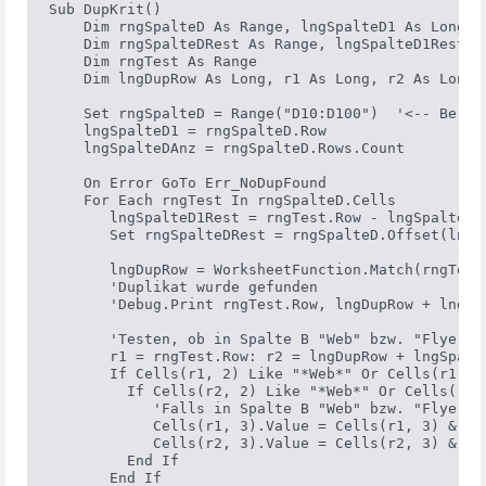
Sub DupKrit()

    Dim rngSpalteD As Range, lngSpalteD1 As Long, l
    Dim rngSpalteDRest As Range, lngSpalteD1Rest As
    Dim rngTest As Range

    Dim lngDupRow As Long, r1 As Long, r2 As Long

    Set rngSpalteD = Range("D10:D100")  '<-- Bereic
    lngSpalteD1 = rngSpalteD.Row

    lngSpalteDAnz = rngSpalteD.Rows.Count

    On Error GoTo Err_NoDupFound

    For Each rngTest In rngSpalteD.Cells

       lngSpalteD1Rest = rngTest.Row - lngSpalteD1 
       Set rngSpalteDRest = rngSpalteD.Offset(lngS
       lngDupRow = WorksheetFunction.Match(rngTest.
       'Duplikat wurde gefunden

       'Debug.Print rngTest.Row, lngDupRow + lngSpa
       'Testen, ob in Spalte B "Web" bzw. "Flyer" 
       r1 = rngTest.Row: r2 = lngDupRow + lngSpalte
       If Cells(r1, 2) Like "*Web*" Or Cells(r1, 2)
         If Cells(r2, 2) Like "*Web*" Or Cells(r2, 
            'Falls in Spalte B "Web" bzw. "Flyer" 
            Cells(r1, 3).Value = Cells(r1, 3) & "We
            Cells(r2, 3).Value = Cells(r2, 3) & "We
         End If

       End If
