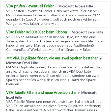
VBA prüfen - eventuell Fehler
in
Microsoft Access Hilfe
VBA prüfen - eventuell Fehler
: Hallo Fachkräfte, hier ein VBA-
Modul das einen Fehler enthalten soll. Case 2 wurde in 2022
geändert. In Case 3 , 4 oder ... soll auch noch ein Fehler sein.
Wo genau was falsch ist und wie...
VBA: Fehler 0x800a03ec beim Ribbon
in
Microsoft Excel Hilfe
VBA: Fehler 0x800a03ec beim Ribbon
: Hallo, ich habe eine
Tabelle, die ich ohne Titelleiste anzeigen lassen möchte. Dazu
habe ich mir zwei Makros geschrieben Sub AusBlenden()
CommandBars("Worksheet Menu Bar").Enabled = False...
Mit VBA Duplikate finden, die aus zwei Spalten bestehen
in
Microsoft Excel Hilfe
Mit VBA Duplikate finden, die aus zwei Spalten bestehen
: Hallo
an alle, ich suche vergebens, wie ich mit VBA Duplikate
eruieren kann, wenn es sich um nicht eine sondern um zwei
Spalten handelt Ich weiss, dass ich eine zusätzliche Spalte
kreieren...
VBA Tabelle Filtern und neue Arbeitsblätter
in
Microsoft
Excel Hilfe
VBA Tabelle Filtern und neue Arbeitsblätter
: Hallo, ich will über
VBA Zellen auswählen und diese Filtern (Duplikate entfernen)
Habe Tabelle mit Spalte A (verantwortlicher Trainer) und in