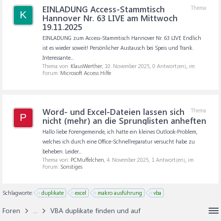
EINLADUNG Access-Stammtisch
Thema
K
Hannover Nr. 63 LIVE am Mittwoch
19.11.2025
EINLADUNG zum Access-Stammtisch Hannover Nr. 63 LIVE Endlich
ist es wieder soweit! Persönlicher Austausch bei Speis und Trank.
Interessante...
Thema von:
KlausWerther
,
10. November 2025
, 0 Antwort(en), im
Forum:
Microsoft Access Hilfe
Word- und Excel-Dateien lassen sich
Thema
P
nicht (mehr) an die Sprunglisten anheften
Hallo liebe Forengemeinde, ich hatte ein kleines Outlook-Problem,
welches ich durch eine Office-Schnellreparatur versucht habe zu
beheben. Leider...
Thema von:
PCMuffelchen
,
4. November 2025
, 1 Antwort(en), im
Forum:
Sonstiges
Schlagworte:
duplikate
excel
makro ausführung
vba
Foren
...
VBA duplikate finden und auf