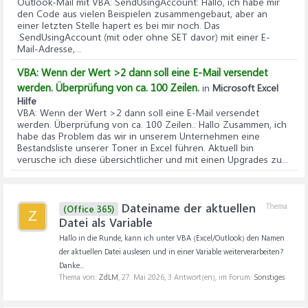
Outlook-Mail mit VBA: SendUsingAccount
: Hallo, ich habe mir
den Code aus vielen Beispielen zusammengebaut, aber an
einer letzten Stelle hapert es bei mir noch. Das
.SendUsingAccount (mit oder ohne SET davor) mit einer E-
Mail-Adresse,...
VBA: Wenn der Wert >2 dann soll eine E-Mail versendet
werden. Überprüfung von ca. 100 Zeilen.
in
Microsoft Excel
Hilfe
VBA: Wenn der Wert >2 dann soll eine E-Mail versendet
werden. Überprüfung von ca. 100 Zeilen.
: Hallo Zusammen, ich
habe das Problem das wir in unserem Unternehmen eine
Bestandsliste unserer Toner in Excel führen. Aktuell bin
verusche ich diese übersichtlicher und mit einen Upgrades zu...
Dateiname der aktuellen
Thema
(Office 365)
Z
Datei als Variable
Hallo in die Runde, kann ich unter VBA (Excel/Outlook) den Namen
der aktuellen Datei auslesen und in einer Variable weiterverarbeiten?
Danke...
Thema von:
ZdLM
,
27. Mai 2026
, 3 Antwort(en), im Forum:
Sonstiges