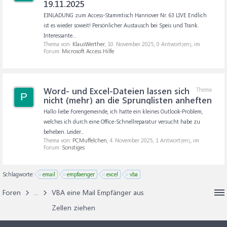
19.11.2025
EINLADUNG zum Access-Stammtisch Hannover Nr. 63 LIVE Endlich
ist es wieder soweit! Persönlicher Austausch bei Speis und Trank.
Interessante...
Thema von:
KlausWerther
,
10. November 2025
, 0 Antwort(en), im
Forum:
Microsoft Access Hilfe
Word- und Excel-Dateien lassen sich
Thema
P
nicht (mehr) an die Sprunglisten anheften
Hallo liebe Forengemeinde, ich hatte ein kleines Outlook-Problem,
welches ich durch eine Office-Schnellreparatur versucht habe zu
beheben. Leider...
Thema von:
PCMuffelchen
,
4. November 2025
, 1 Antwort(en), im
Forum:
Sonstiges
Schlagworte:
email
empfaenger
excel
vba
Foren
...
VBA eine Mail Empfänger aus
Zellen ziehen