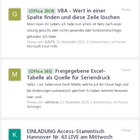
VBA - Wert in einer
Thema
(Office 2019)
G
Spalte finden und diese Zeile löschen
Moin moin ihr Lieben, ich habe nun schon im Netz nach einer
Lösung gesucht, aber nichts passendes oder funktionstüchtiges
gefunden. Ich habe...
Thema von:
GiTo79
,
10. Dezember 2025
, 13 Antwort(en), im Forum:
Microsoft Excel Hilfe
Freigegebene Excel-
Thema
(Office 365)
M
Tabelle als Quelle für Seriendruck
Hallo, :) wir haben eine Excel-Tabelle, welche auf der Cloud liegt und
bei Änderungen automatisch speichert. Es haben mehrere Personen
Lese- und...
Thema von:
mehlanie
,
23. November 2025
, 3 Antwort(en), im Forum:
Sonstiges
EINLADUNG Access-Stammtisch
Thema
K
Hannover Nr. 63 LIVE am Mittwoch