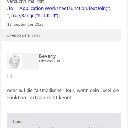
versuch's mal mit
.To = Application.WorksheetFunction.TextJoin(";
",True,Range("K11:K14"))
18. September 2023
1 Person gefällt das.
Beverly
Erfahrener User
Hi,
oder auf die "altmodische" Tour, wenn dein Excel die
Funktion TextJoin nicht kennt:
Code: