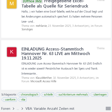
Freigegebene Excel-
(Office 365)
M
Tabelle als Quelle für Seriendruck
Hallo, :) wir haben eine Excel-Tabelle, welche auf der Cloud liegt und
bei Änderungen automatisch speichert. Es haben mehrere Personen
Lese- und...
Thema von:
mehlanie
,
23. November 2025
, 3 Antwort(en), im Forum:
Sonstiges
EINLADUNG Access-Stammtisch
Thema
K
Hannover Nr. 63 LIVE am Mittwoch
19.11.2025
EINLADUNG zum Access-Stammtisch Hannover Nr. 63 LIVE Endlich
ist es wieder soweit! Persönlicher Austausch bei Speis und Trank.
Interessante...
Thema von:
KlausWerther
,
10. November 2025
, 0 Antwort(en), im
Forum:
Microsoft Access Hilfe
Schlagworte:
chronologisch
schleife
suchkriterium mehrmals
übertragen
userform
vba
Foren
...
VBA: Variable Anzahl Zeilen mit