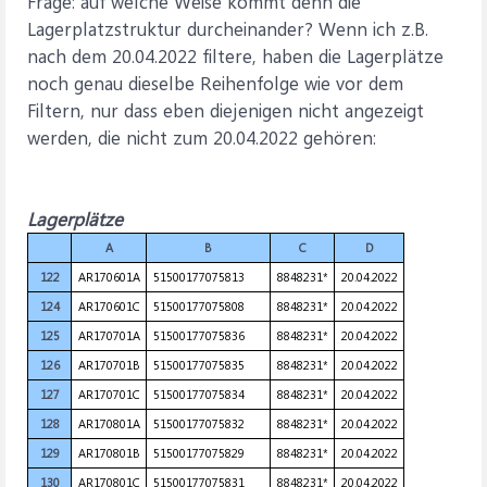
Frage: auf welche Weise kommt denn die
Lagerplatzstruktur durcheinander? Wenn ich z.B.
nach dem 20.04.2022 filtere, haben die Lagerplätze
noch genau dieselbe Reihenfolge wie vor dem
Filtern, nur dass eben diejenigen nicht angezeigt
werden, die nicht zum 20.04.2022 gehören:
Lagerplätze
A
B
C
D
122
AR170601A
51500177075813
8848231*
20.04.2022
124
AR170601C
51500177075808
8848231*
20.04.2022
125
AR170701A
51500177075836
8848231*
20.04.2022
126
AR170701B
51500177075835
8848231*
20.04.2022
127
AR170701C
51500177075834
8848231*
20.04.2022
128
AR170801A
51500177075832
8848231*
20.04.2022
129
AR170801B
51500177075829
8848231*
20.04.2022
130
AR170801C
51500177075831
8848231*
20.04.2022