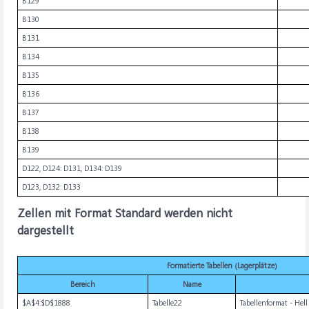
B129
B130
B131
B134
B135
B136
B137
B138
B139
D122, D124: D131, D134: D139
D123, D132: D133
Zellen mit Format Standard werden nicht
dargestellt
Formatierte Tabellen (Lagerplätze)
Bereich
Name
$A$4:$D$1888
Tabelle22
Tabellenformat - Hell