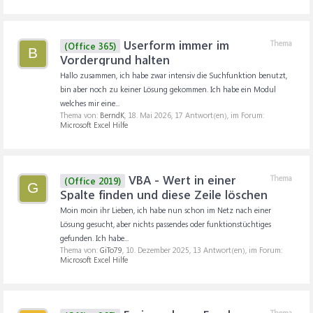
Userform immer im
Thema
(Office 365)
B
Vordergrund halten
Hallo zusammen, ich habe zwar intensiv die Suchfunktion benutzt,
bin aber noch zu keiner Lösung gekommen. Ich habe ein Modul
welches mir eine...
Thema von:
BerndK
,
18. Mai 2026
, 17 Antwort(en), im Forum:
Microsoft Excel Hilfe
VBA - Wert in einer
Thema
(Office 2019)
G
Spalte finden und diese Zeile löschen
Moin moin ihr Lieben, ich habe nun schon im Netz nach einer
Lösung gesucht, aber nichts passendes oder funktionstüchtiges
gefunden. Ich habe...
Thema von:
GiTo79
,
10. Dezember 2025
, 13 Antwort(en), im Forum:
Microsoft Excel Hilfe
Thema