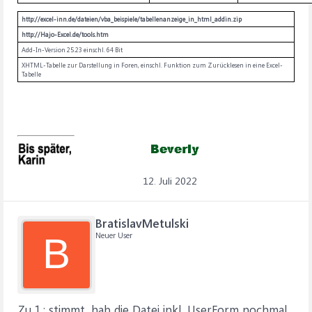
http://excel-inn.de/dateien/vba_beispiele/tabellenanzeige_in_html_addin.zip
http://Hajo-Excel.de/tools.htm
Add-In-Version 25.23 einschl. 64 Bit
XHTML-Tabelle zur Darstellung in Foren, einschl. Funktion zum Zurücklesen in eine Excel-
Tabelle
12. Juli 2022
BratislavMetulski
Neuer User
B
Zu 1.: stimmt, hab die Datei inkl. UserForm nochmal