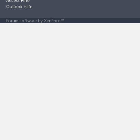
Access Hilfe
Outlook Hilfe
Forum software by XenForo™