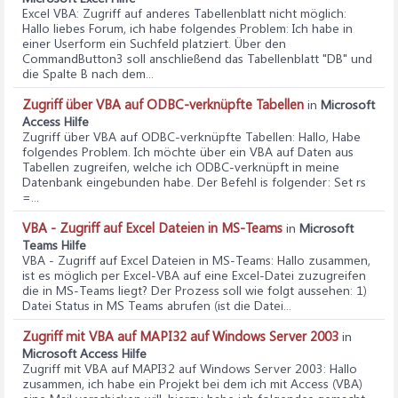
Excel VBA: Zugriff auf anderes Tabellenblatt nicht möglich
:
Hallo liebes Forum, ich habe folgendes Problem: Ich habe in
einer Userform ein Suchfeld platziert. Über den
CommandButton3 soll anschließend das Tabellenblatt "DB" und
die Spalte B nach dem...
Zugriff über VBA auf ODBC-verknüpfte Tabellen
in
Microsoft
Access Hilfe
Zugriff über VBA auf ODBC-verknüpfte Tabellen
: Hallo, Habe
folgendes Problem. Ich möchte über ein VBA auf Daten aus
Tabellen zugreifen, welche ich ODBC-verknüpft in meine
Datenbank eingebunden habe. Der Befehl is folgender: Set rs
=...
VBA - Zugriff auf Excel Dateien in MS-Teams
in
Microsoft
Teams Hilfe
VBA - Zugriff auf Excel Dateien in MS-Teams
: Hallo zusammen,
ist es möglich per Excel-VBA auf eine Excel-Datei zuzugreifen
die in MS-Teams liegt? Der Prozess soll wie folgt aussehen: 1)
Datei Status in MS Teams abrufen (ist die Datei...
Zugriff mit VBA auf MAPI32 auf Windows Server 2003
in
Microsoft Access Hilfe
Zugriff mit VBA auf MAPI32 auf Windows Server 2003
: Hallo
zusammen, ich habe ein Projekt bei dem ich mit Access (VBA)