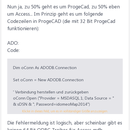
Nun ja, zu 50% geht es um ProgeCad, zu 50% eben
um Access... Im Prinzip geht es um folgende
Codezeilen in ProgeCAD (die mit 32 Bit ProgeCad
funktionieren):
ADO:
Code:
Dim oConn As ADODB.Connection
Set oConn = New ADODB.Connection
' Verbindung herstellen und zurückgeben
oConn.Open ("Provider = MSDASQL.1; Data Source = "
& sDSN & "; Password=idomeoMap2014")
' Fehlermeldung: Der angegebene DSN weist eine nicht
Klicke in dieses Feld, um es in vollständiger Größe anzuzeigen.
übereinstimmende Architektur von Treiber und
Die Fehlermeldung ist logisch, aber scheinbar gibt es
Anwendung auf
keinen 64 Bit ODBC Treiber für Access mdb