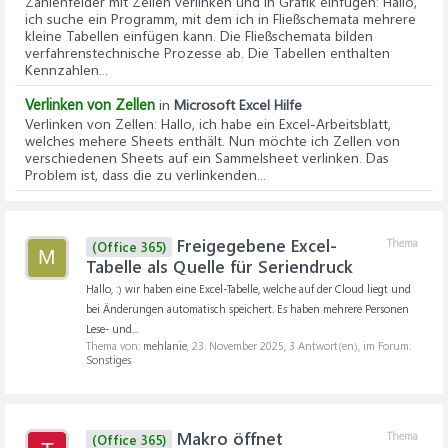
Zahlenfelder mit Zellen verlinken und in Grafik einfügen
: Hallo,
ich suche ein Programm, mit dem ich in Fließschemata mehrere
kleine Tabellen einfügen kann. Die Fließschemata bilden
verfahrenstechnische Prozesse ab. Die Tabellen enthalten
Kennzahlen...
Verlinken von Zellen
in
Microsoft Excel Hilfe
Verlinken von Zellen
: Hallo, ich habe ein Excel-Arbeitsblatt,
welches mehere Sheets enthält. Nun möchte ich Zellen von
verschiedenen Sheets auf ein Sammelsheet verlinken. Das
Problem ist, dass die zu verlinkenden...
Freigegebene Excel-
Thema
(Office 365)
M
Tabelle als Quelle für Seriendruck
Hallo, :) wir haben eine Excel-Tabelle, welche auf der Cloud liegt und
bei Änderungen automatisch speichert. Es haben mehrere Personen
Lese- und...
Thema von:
mehlanie
,
23. November 2025
, 3 Antwort(en), im Forum:
Sonstiges
Makro öffnet
Thema
(Office 365)