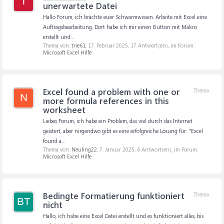
T
unerwartete Datei
Hallo Forum, ich brächte euer Schwarmwissen. Arbeite mit Excel eine
Auftragsbearbeitung. Dort habe ich mir einen Button mit Makro
erstellt und...
Thema von:
trie61
,
17. Februar 2025
, 17 Antwort(en), im Forum:
Microsoft Excel Hilfe
Excel found a problem with one or
Thema
N
more formula references in this
worksheet
Liebes Forum, ich habe ein Problem, das viel durch das Internet
geistert, aber nirgendwo gibt es eine erfolgreiche Lösung für: "Excel
found a...
Thema von:
Neuling22
,
7. Januar 2025
, 6 Antwort(en), im Forum:
Microsoft Excel Hilfe
Bedingte Formatierung funktioniert
Thema
BT
nicht
Hallo, ich habe eine Excel Datei erstellt und es funktioniert alles, bis