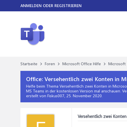
ANMELDEN ODER REGISTRIEREN
Startseite
Foren
Microsoft Office Hilfe
Microsoft 
Office:
Versehentlich zwei Konten in M
Helfe beim Thema
Versehentlich zwei Konten in Microso
MS Teams in der kostenlosen Version mal anschauen. Ver
erstellt von Fiskus007,
25. November 2020
.
Versehentlich zwei Konten