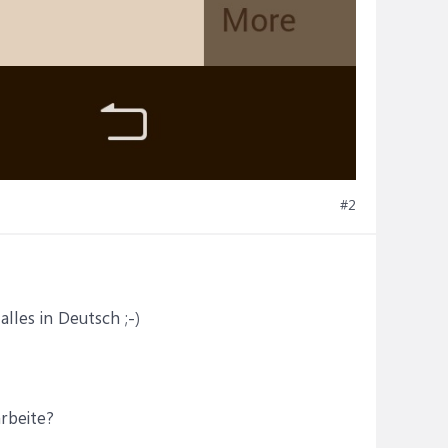
#2
lles in Deutsch ;-)
arbeite?