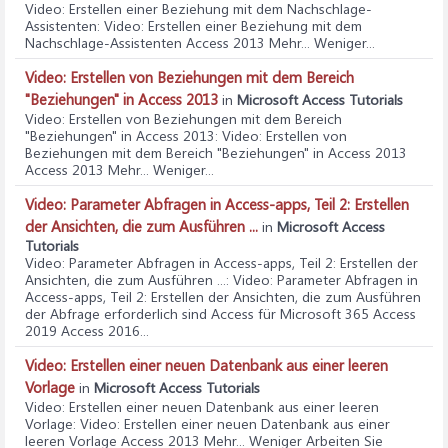
Video: Erstellen einer Beziehung mit dem Nachschlage-
Assistenten
: Video: Erstellen einer Beziehung mit dem
Nachschlage-Assistenten Access 2013 Mehr... Weniger...
Video: Erstellen von Beziehungen mit dem Bereich
"Beziehungen" in Access 2013
in
Microsoft Access Tutorials
Video: Erstellen von Beziehungen mit dem Bereich
"Beziehungen" in Access 2013
: Video: Erstellen von
Beziehungen mit dem Bereich "Beziehungen" in Access 2013
Access 2013 Mehr... Weniger...
Video: Parameter Abfragen in Access-apps, Teil 2: Erstellen
der Ansichten, die zum Ausführen ...
in
Microsoft Access
Tutorials
Video: Parameter Abfragen in Access-apps, Teil 2: Erstellen der
Ansichten, die zum Ausführen ...
: Video: Parameter Abfragen in
Access-apps, Teil 2: Erstellen der Ansichten, die zum Ausführen
der Abfrage erforderlich sind Access für Microsoft 365 Access
2019 Access 2016...
Video: Erstellen einer neuen Datenbank aus einer leeren
Vorlage
in
Microsoft Access Tutorials
Video: Erstellen einer neuen Datenbank aus einer leeren
Vorlage
: Video: Erstellen einer neuen Datenbank aus einer
leeren Vorlage Access 2013 Mehr... Weniger Arbeiten Sie