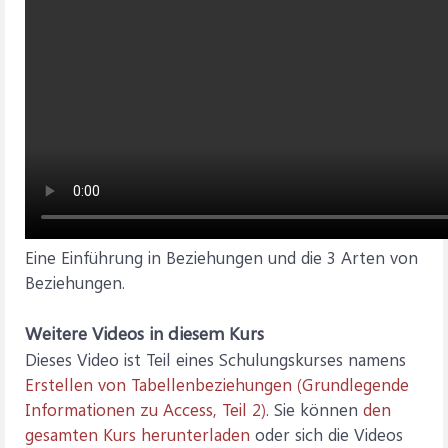
Eine Einführung in Beziehungen und die 3 Arten von
Beziehungen.
Weitere Videos in diesem Kurs
Dieses Video ist Teil eines Schulungskurses namens
Erstellen von Tabellenbeziehungen (Grundlegende
Informationen zu Access, Teil 2)
. Sie können
den
gesamten Kurs herunterladen
oder sich die Videos