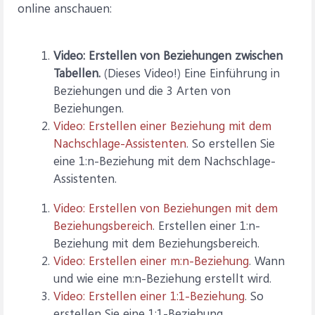
online anschauen:
Video: Erstellen von Beziehungen zwischen
Tabellen.
(Dieses Video!) Eine Einführung in
Beziehungen und die 3 Arten von
Beziehungen.
Video: Erstellen einer Beziehung mit dem
Nachschlage-Assistenten
. So erstellen Sie
eine 1:n-Beziehung mit dem Nachschlage-
Assistenten.
Video: Erstellen von Beziehungen mit dem
Beziehungsbereich
. Erstellen einer 1:n-
Beziehung mit dem Beziehungsbereich.
Video: Erstellen einer m:n-Beziehung
. Wann
und wie eine m:n-Beziehung erstellt wird.
Video: Erstellen einer 1:1-Beziehung
. So
erstellen Sie eine 1:1-Beziehung.