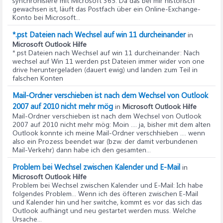
synchronisiere mit Microsoft 365. Da das bei mir historisch
gewachsen ist, läuft das Postfach über ein Online-Exchange-
Konto bei Microsoft...
*.pst Dateien nach Wechsel auf win 11 durcheinander
in
Microsoft Outlook Hilfe
*.pst Dateien nach Wechsel auf win 11 durcheinander
: Nach
wechsel auf Win 11 werden pst Dateien immer wider von one
drive heruntergeladen (dauert ewig) und landen zum Teil in
falschen Konten
Mail-Ordner verschieben ist nach dem Wechsel von Outlook
2007 auf 2010 nicht mehr mög
in
Microsoft Outlook Hilfe
Mail-Ordner verschieben ist nach dem Wechsel von Outlook
2007 auf 2010 nicht mehr mög
: Moin .... ja, bisher mit dem alten
Outlook konnte ich meine Mail-Ordner verschhieben .... wenn
also ein Prozess beendet war (bzw. der damit verbundenen
Mail-Verkehr) dann habe ich den gesamten...
Problem bei Wechsel zwischen Kalender und E-Mail
in
Microsoft Outlook Hilfe
Problem bei Wechsel zwischen Kalender und E-Mail
: Ich habe
folgendes Problem... Wenn ich des öfteren zwischen E-Mail
und Kalender hin und her switche, kommt es vor das sich das
Outlook aufhängt und neu gestartet werden muss. Welche
Ursache...