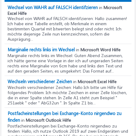
Wechsel von WAHR auf FALSCH identifzieren
in
Microsoft
Excel Hilfe
Wechsel von WAHR auf FALSCH identifzieren
: Hallo zusammen!
Ich habe eine Tabelle erstellt, ob Merkmale in einem
bestimmten Quartal mit Istwerten belegt sind oder nicht. Ich
möchte diejenige Zeile nun kennzeichnen, sofern die
Ausprägung...
Marginalie rechts links im Wechsel
in
Microsoft Word Hilfe
Marginalie rechts links im Wechsel
: Guten Abend Zusammen,
ich hätte gerne eine Vorlage in der ich auf ungeraden Seiten
rechts eine Marginalie von 6cm habe und links den Text und
auf den geraden Seiten, es umgekehrt. Das Format auf...
Wechseln verschiedener Zeichen
in
Microsoft Excel Hilfe
Wechseln verschiedener Zeichen
: Hallo Ich bitte um Hilfe für
folgendes Problem: Ich möchte Zeichen in einer Zelle löschen,
die in einer Spalte stehen. In Zelle A1 steht zum Beispiel "
251aebk " oder " AbG32un ". In Spalte Z1 bis...
Postfacheinstellungen bei Exchange-Konto nirgendwo zu
finden
in
Microsoft Outlook Hilfe
Postfacheinstellungen bei Exchange-Konto nirgendwo zu
finden
: Hallo, ich nutze Outlook 2019 auf zwei Endgeräten und