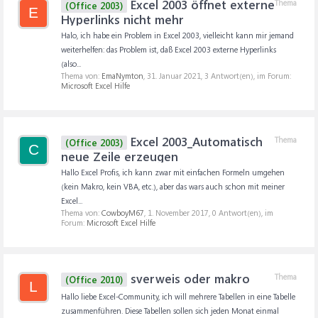
Excel 2003 öffnet externe
Thema
(Office 2003)
E
Hyperlinks nicht mehr
Halo, ich habe ein Problem in Excel 2003, vielleicht kann mir jemand
weiterhelfen: das Problem ist, daß Excel 2003 externe Hyperlinks
(also...
Thema von:
EmaNymton
,
31. Januar 2021
, 3 Antwort(en), im Forum:
Microsoft Excel Hilfe
Excel 2003_Automatisch
Thema
(Office 2003)
C
neue Zeile erzeugen
Hallo Excel Profis, ich kann zwar mit einfachen Formeln umgehen
(kein Makro, kein VBA, etc.), aber das wars auch schon mit meiner
Excel...
Thema von:
CowboyM67
,
1. November 2017
, 0 Antwort(en), im
Forum:
Microsoft Excel Hilfe
sverweis oder makro
Thema
(Office 2010)
L
Hallo liebe Excel-Community, ich will mehrere Tabellen in eine Tabelle
zusammenführen. Diese Tabellen sollen sich jeden Monat einmal