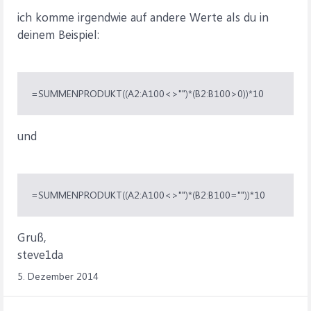
ich komme irgendwie auf andere Werte als du in
deinem Beispiel:
=SUMMENPRODUKT((A2:A100<>"")*(B2:B100>0))*10
und
=SUMMENPRODUKT((A2:A100<>"")*(B2:B100=""))*10
Gruß,
steve1da
5. Dezember 2014