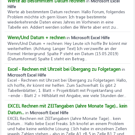
Werte ab bestimmtem Datum rechnen
in
Microsoft Excel
Hilfe
Werte ab bestimmtem Datum rechnen
: Hallo Forum, folgendes
Problem möchte ich gern lösen: Ich trage bestimmte
wiederkehrende Daten eines Jahres im Vorhinein in eine
Tabelle ein. Addiert werden sollen die Werte aber erst zu...
Wenn/Und Datum + rechnen
in
Microsoft Excel Hilfe
Wenn/Und Datum + rechnen
: Hey Leute ich hoffe Ihr könnt mir
weiterhelfen. (Achtung: Langer Text) Ich verzweifle an der
Formel: Hintergrund: Spalte P steht ein Datum (15.05.2019)
(Datumsformat) Spalte E steht ein Betrag...
Excel - Rechnen mit Uhrzeit bei Übergang zu Folgetagen
in
Microsoft Excel Hilfe
Excel - Rechnen mit Uhrzeit bei Übergang zu Folgetagen
: Hallo,
ich hoffe, ihr könnt mir helfen. Zum Sachverhalt: Es gibt 2
Tabellenblätter; 1. Blatt = Projektblatt mit Projektanfang und
~ende - Blatt 2 = Hilfsblatt mit Angabe, wie viele Stunden der...
EXCEL Rechnen mit ZEITangaben (Jahre Monate Tage)... kein
Datum...
in
Microsoft Excel Hilfe
EXCEL Rechnen mit ZEITangaben (Jahre Monate Tage)... kein
Datum...
: Hallo liebe Excel Freaks. Ich knofel an einem Problem
und habe keine wirkliche Lösung :( Ich habe in einzelnen Zellen
jeweils Zahlen stehen - also in Zelle A1 zB 5 in Zelle B1 7 und