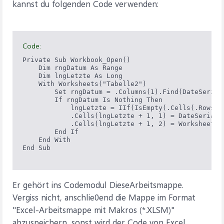
kannst du folgenden Code verwenden:
Code:
Private Sub Workbook_Open()

    Dim rngDatum As Range

    Dim lngLetzte As Long

    With Worksheets("Tabelle2")

        Set rngDatum = .Columns(1).Find(DateSerial
        If rngDatum Is Nothing Then

            lngLetzte = IIf(IsEmpty(.Cells(.Rows.C
            .Cells(lngLetzte + 1, 1) = DateSerial(Y
            .Cells(lngLetzte + 1, 2) = Worksheets("
        End If

    End With

End Sub

Er gehört ins Codemodul DieseArbeitsmappe.
Vergiss nicht, anschlie0end die Mappe im Format
"Excel-Arbeitsmappe mit Makros (*.XLSM)"
abzuspeichern, sonst wird der Code von Excel