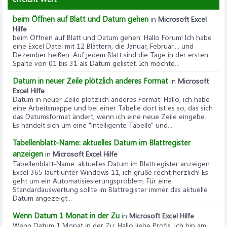
beim Öffnen auf Blatt und Datum gehen
in
Microsoft Excel
Hilfe
beim Öffnen auf Blatt und Datum gehen
: Hallo Forum! Ich habe
eine Excel Datei mit 12 Blättern, die Januar, Februar.... und
Dezember heißen. Auf jedem Blatt sind die Tage in der ersten
Spalte von 01 bis 31 als Datum gelistet. Ich möchte...
Datum in neuer Zeile plötzlich anderes Format
in
Microsoft
Excel Hilfe
Datum in neuer Zeile plötzlich anderes Format
: Hallo, ich habe
eine Arbeitsmappe und bei einer Tabelle dort ist es so, das sich
das Datumsformat ändert, wenn ich eine neue Zeile eingebe.
Es handelt sich um eine "intelligente Tabelle" und...
Tabellenblatt-Name: aktuelles Datum im Blattregister
anzeigen
in
Microsoft Excel Hilfe
Tabellenblatt-Name: aktuelles Datum im Blattregister anzeigen
:
Excel 365 läuft unter Windows 11, ich grüße recht herzlich! Es
geht um ein Automatisiesierungsproblem: Für eine
Standardauswertung sollte im Blattregister immer das aktuelle
Datum angezeigt...
Wenn Datum 1 Monat in der Zu
in
Microsoft Excel Hilfe
Wenn Datum 1 Monat in der Zu
: Hallo liebe Profis, ich bin am