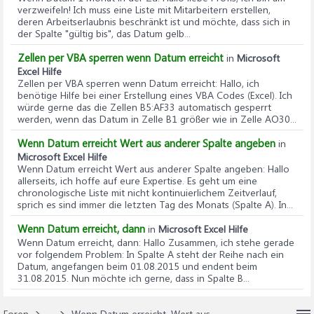
verzweifeln! Ich muss eine Liste mit Mitarbeitern erstellen,
deren Arbeitserlaubnis beschränkt ist und möchte, dass sich in
der Spalte "gültig bis", das Datum gelb...
Zellen per VBA sperren wenn Datum erreicht
in
Microsoft
Excel Hilfe
Zellen per VBA sperren wenn Datum erreicht
: Hallo, ich
benötige Hilfe bei einer Erstellung eines VBA Codes (Excel). Ich
würde gerne das die Zellen B5:AF33 automatisch gesperrt
werden, wenn das Datum in Zelle B1 größer wie in Zelle AO30...
Wenn Datum erreicht Wert aus anderer Spalte angeben
in
Microsoft Excel Hilfe
Wenn Datum erreicht Wert aus anderer Spalte angeben
: Hallo
allerseits, ich hoffe auf eure Expertise. Es geht um eine
chronologische Liste mit nicht kontinuierlichem Zeitverlauf,
sprich es sind immer die letzten Tag des Monats (Spalte A). In...
Wenn Datum erreicht, dann
in
Microsoft Excel Hilfe
Wenn Datum erreicht, dann
: Hallo Zusammen, ich stehe gerade
vor folgendem Problem: In Spalte A steht der Reihe nach ein
Datum, angefangen beim 01.08.2015 und endent beim
31.08.2015. Nun möchte ich gerne, dass in Spalte B...
Foren
...
Wenn Datum erreicht, Wert aus