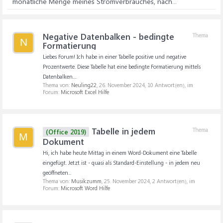
monatliche Menge meines Stromverbrauches, nach...
Negative Datenbalken - bedingte
Thema
N
Formatierung
Liebes Forum! Ich habe in einer Tabelle positive und negative
Prozentwerte. Diese Tabelle hat eine bedingte Formatierung mittels
Datenbalken....
Thema von:
Neuling22
,
26. November 2024
, 10 Antwort(en), im
Forum:
Microsoft Excel Hilfe
Tabelle in jedem
Thema
(Office 2019)
M
Dokument
Hi, ich habe heute Mittag in einem Word-Dokument eine Tabelle
eingefügt. Jetzt ist - quasi als Standard-Einstellung - in jedem neu
geöffneten...
Thema von:
Musikzumm
,
25. November 2024
, 2 Antwort(en), im
Forum:
Microsoft Word Hilfe