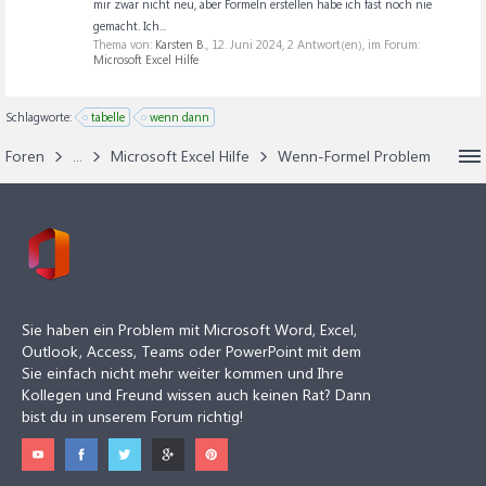
mir zwar nicht neu, aber Formeln erstellen habe ich fast noch nie
gemacht. Ich...
Thema von:
Karsten B.
,
12. Juni 2024
, 2 Antwort(en), im Forum:
Microsoft Excel Hilfe
Schlagworte:
tabelle
wenn dann
Foren
...
Microsoft Excel Hilfe
Wenn-Formel Problem
Sie haben ein Problem mit Microsoft Word, Excel,
Outlook, Access, Teams oder PowerPoint mit dem
Sie einfach nicht mehr weiter kommen und Ihre
Kollegen und Freund wissen auch keinen Rat? Dann
bist du in unserem Forum richtig!