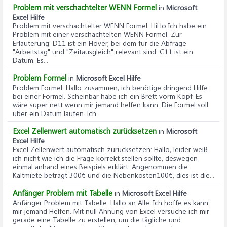
Problem mit verschachtelter WENN Formel
in
Microsoft
Excel Hilfe
Problem mit verschachtelter WENN Formel
: HiHo Ich habe ein
Problem mit einer verschachtelten WENN Formel. Zur
Erläuterung: D11 ist ein Hover, bei dem für die Abfrage
"Arbeitstag" und "Zeitausgleich" relevant sind. C11 ist ein
Datum. Es...
Problem Formel
in
Microsoft Excel Hilfe
Problem Formel
: Hallo zusammen, ich benötige dringend Hilfe
bei einer Formel. Scheinbar habe ich ein Brett vorm Kopf. Es
wäre super nett wenn mir jemand helfen kann. Die Formel soll
über ein Datum laufen. Ich...
Excel Zellenwert automatisch zurücksetzen
in
Microsoft
Excel Hilfe
Excel Zellenwert automatisch zurücksetzen
: Hallo, leider weiß
ich nicht wie ich die Frage korrekt stellen sollte, deswegen
einmal anhand eines Beispiels erklärt. Angenommen die
Kaltmiete beträgt 300€ und die Nebenkosten100€, dies ist die...
Anfänger Problem mit Tabelle
in
Microsoft Excel Hilfe
Anfänger Problem mit Tabelle
: Hallo an Alle. Ich hoffe es kann
mir jemand Helfen. Mit null Ahnung von Excel versuche ich mir
gerade eine Tabelle zu erstellen, um die tägliche und