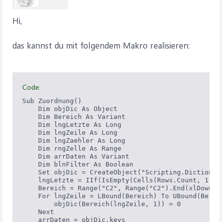
Hi,
das kannst du mit folgendem Makro realisieren:
Code:
Sub Zuordnung()

    Dim objDic As Object

    Dim Bereich As Variant

    Dim lngLetzte As Long

    Dim lngZeile As Long

    Dim lngZaehler As Long

    Dim rngZelle As Range

    Dim arrDaten As Variant

    Dim blnFilter As Boolean

    Set objDic = CreateObject("Scripting.Dictionary
    lngLetzte = IIf(IsEmpty(Cells(Rows.Count, 1)),
    Bereich = Range("C2", Range("C2").End(xlDown))

    For lngZeile = LBound(Bereich) To UBound(Bereic
        objDic(Bereich(lngZeile, 1)) = 0

    Next

    arrDaten = objDic.keys
