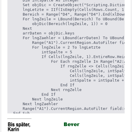
    Dim intSpalte As Integer

    Set objDic = CreateObject("Scripting.Dictionary
    lngLetzte = IIf(IsEmpty(Cells(Rows.Count, 1)),
    Bereich = Range("D4", Range("D4").End(xlDown))

    For lngZeile = LBound(Bereich) To UBound(Bereic
        objDic(Bereich(lngZeile, 1)) = 0

    Next

    arrDaten = objDic.keys

    For lngZaehler = LBound(arrDaten) To UBound(arr
        Range("A1").CurrentRegion.AutoFilter field
        For lngZeile = 2 To lngLetzte

            intSpalte = 5

            If Cells(lngZeile, 1).EntireRow.Height 
                For Each rngZelle In Range("A2:A" 
                    If rngZelle <> Cells(lngZeile, 
                        Cells(lngZeile, intSpalte) 
                        Cells(lngZeile, intSpalte +
                        intSpalte = intSpalte + 2

                    End If

                Next rngZelle

            End If

        Next lngZeile

    Next lngZaehler

    Range("A1").CurrentRegion.AutoFilter field:=4

End Sub