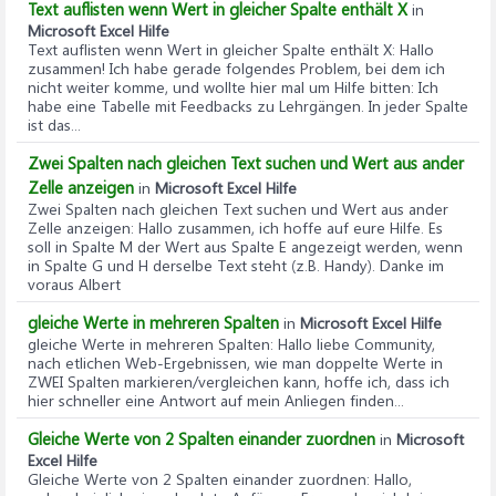
Text auflisten wenn Wert in gleicher Spalte enthält X
in
Microsoft Excel Hilfe
Text auflisten wenn Wert in gleicher Spalte enthält X
: Hallo
zusammen! Ich habe gerade folgendes Problem, bei dem ich
nicht weiter komme, und wollte hier mal um Hilfe bitten: Ich
habe eine Tabelle mit Feedbacks zu Lehrgängen. In jeder Spalte
ist das...
Zwei Spalten nach gleichen Text suchen und Wert aus ander
Zelle anzeigen
in
Microsoft Excel Hilfe
Zwei Spalten nach gleichen Text suchen und Wert aus ander
Zelle anzeigen
: Hallo zusammen, ich hoffe auf eure Hilfe. Es
soll in Spalte M der Wert aus Spalte E angezeigt werden, wenn
in Spalte G und H derselbe Text steht (z.B. Handy). Danke im
voraus Albert
gleiche Werte in mehreren Spalten
in
Microsoft Excel Hilfe
gleiche Werte in mehreren Spalten
: Hallo liebe Community,
nach etlichen Web-Ergebnissen, wie man doppelte Werte in
ZWEI Spalten markieren/vergleichen kann, hoffe ich, dass ich
hier schneller eine Antwort auf mein Anliegen finden...
Gleiche Werte von 2 Spalten einander zuordnen
in
Microsoft
Excel Hilfe
Gleiche Werte von 2 Spalten einander zuordnen
: Hallo,