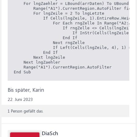
    For lngZaehler = LBound(arrDaten) To UBound(arr
        Range("A1").CurrentRegion.AutoFilter field
        For lngZeile = 2 To lngLetzte

            If Cells(lngZeile, 1).EntireRow.Height 
                For Each rngZelle In Range("A2:A" 
                    If rngZelle <> Cells(lngZeile, 
                        If InStr(Cells(lngZeile, 4
                    End If

                Next rngZelle

                If Left(Cells(lngZeile, 4), 1) = "
            End If

        Next lngZeile

    Next lngZaehler

    Range("A1").CurrentRegion.AutoFilter

Bis später, Karin
22. Juni 2023
1 Person gefällt das.
DiaSch