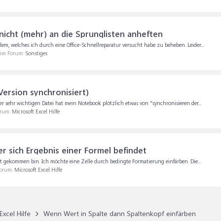
nicht (mehr) an die Sprunglisten anheften
lem, welches ich durch eine Office-Schnellreparatur versucht habe zu beheben. Leider...
, im Forum:
Sonstiges
Version synchronisiert)
er sehr wichtigen Datei hat mein Notebook plötzlich etwas von "synchronisieren der...
orum:
Microsoft Excel Hilfe
er sich Ergebnis einer Formel befindet
t gekommen bin. Ich möchte eine Zelle durch bedingte Formatierung einfärben. Die...
Forum:
Microsoft Excel Hilfe
Excel Hilfe
Wenn Wert in Spalte dann Spaltenkopf einfärben