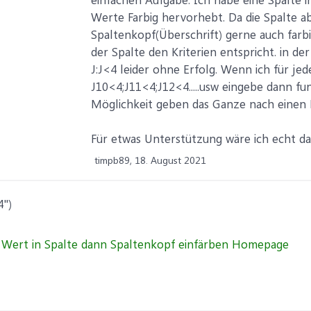
Werte Farbig hervorhebt. Da die Spalte a
Spaltenkopf(Überschrift) gerne auch far
der Spalte den Kriterien entspricht. in d
J:J<4 leider ohne Erfolg. Wenn ich für je
J10<4;J11<4;J12<4.....usw eingebe dann f
Möglichkeit geben das Ganze nach einen B
Für etwas Unterstützung wäre ich echt da
timpb89,
18. August 2021
")