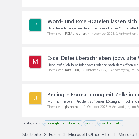
Word- und Excel-Dateien lassen sich 
P
Hallo liebe Forengemeinde, ich hatte ein kleines Outlook-Prob
Thema von:
PCMuffelchen
,
4. November 2025
, 1 Antwort(en)
Excel Datei überschrieben (bzw. alte 
M
Liebe Profis, ich habe folgendes Problem: nach dem Öffnen ein
Thema von:
mira1508
,
12. Oktober 2025
, 1 Antwort(en), im F
Bedingte Formatierung mit Zelle in d
J
Moin, ich habe ein Problem, auf dessen Lösung ich noch nich
Thema von:
jhanschen
,
11. Oktober 2025
, 9 Antwort(en), im 
Schlagworte:
bedingte formatierung
excel
wert in spalte
Startseite
Foren
Microsoft Office Hilfe
Microsoft 