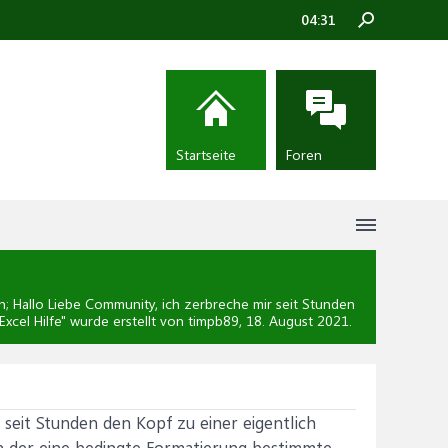
04:31
Startseite
Foren
 Hallo Liebe Community, ich zerbreche mir seit Stunden
Excel Hilfe
" wurde erstellt von timpb89,
18. August 2021
.
seit Stunden den Kopf zu einer eigentlich
in der eine bedingte Formatierung bestimmte