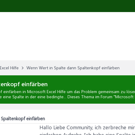
Excel Hilfe
Wenn Wert in Spalte dann Spaltenkopf einfärben
tenkopf einfärben
f einfärben
in
Microsoft Excel Hilfe
um das Problem gemeinsam zu lösen;
e eine Spalte in der eine bedingte... Dieses Thema im Forum "
Microsoft 
 Spaltenkopf einfärben
Hallo Liebe Community, ich zerbreche mir 
einfachen Aufgabe. Ich habe eine Spalte 