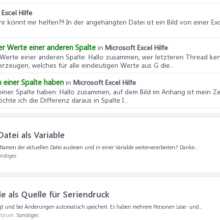
Excel Hilfe
 Ihr könnt mir helfen?!! In der angehängten Datei ist ein Bild von einer E
er Werte einer anderen Spalte
in
Microsoft Excel Hilfe
 Werte einer anderen Spalte
: Hallo zusammen, wer letzteren Thread ken
rzeugen, welches für alle eindeutigen Werte aus G die...
in einer Spalte haben
in
Microsoft Excel Hilfe
 einer Spalte haben
: Hallo zusammen, auf dem Bild im Anhang ist mein Ze
te ich die Differenz daraus in Spalte I...
atei als Variable
amen der aktuellen Datei auslesen und in einer Variable weiterverarbeiten? Danke...
nstiges
e als Quelle für Seriendruck
liegt und bei Änderungen automatisch speichert. Es haben mehrere Personen Lese- und...
 Forum:
Sonstiges