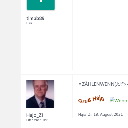
timpb89
User
=ZÄHLENWENN(J:J;">4
Hajo_Zi,
18. August 2021
Hajo_Zi
Erfahrener User