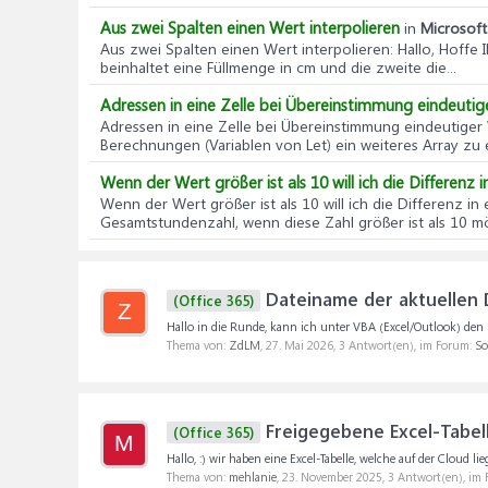
Aus zwei Spalten einen Wert interpolieren
in
Microsoft 
Aus zwei Spalten einen Wert interpolieren
: Hallo, Hoffe
beinhaltet eine Füllmenge in cm und die zweite die...
Adressen in eine Zelle bei Übereinstimmung eindeutig
Adressen in eine Zelle bei Übereinstimmung eindeutiger
Berechnungen (Variablen von Let) ein weiteres Array zu e
Wenn der Wert größer ist als 10 will ich die Differenz 
Wenn der Wert größer ist als 10 will ich die Differenz in
Gesamtstundenzahl, wenn diese Zahl größer ist als 10 möch
Dateiname der aktuellen D
(Office 365)
Z
Hallo in die Runde, kann ich unter VBA (Excel/Outlook) den N
Thema von:
ZdLM
,
27. Mai 2026
, 3 Antwort(en), im Forum:
So
Freigegebene Excel-Tabell
(Office 365)
M
Hallo, :) wir haben eine Excel-Tabelle, welche auf der Cloud 
Thema von:
mehlanie
,
23. November 2025
, 3 Antwort(en), im