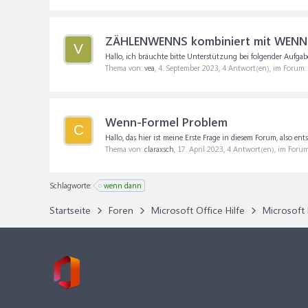
ZÄHLENWENNS kombiniert mit WENN
V
Hallo, ich bräuchte bitte Unterstützung bei folgender Aufgabe
Thema von:
vea
,
4. September 2023
, 4 Antwort(en), im Forum:
Wenn-Formel Problem
C
Hallo, das hier ist meine Erste Frage in diesem Forum, also ents
Thema von:
claraxsch
,
17. April 2023
, 4 Antwort(en), im Foru
Schlagworte:
wenn dann
Startseite
Foren
Microsoft Office Hilfe
Microsoft 