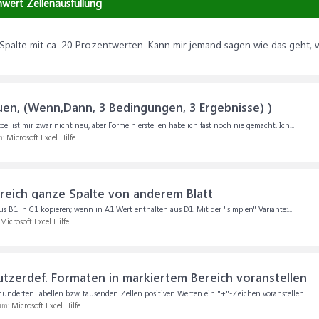
wert Zellenausfüllung
 Spalte mit ca. 20 Prozentwerten. Kann mir jemand sagen wie das geht,
uen, (Wenn,Dann, 3 Bedingungen, 3 Ergebnisse) )
 ist mir zwar nicht neu, aber Formeln erstellen habe ich fast noch nie gemacht. Ich...
m:
Microsoft Excel Hilfe
ich ganze Spalte von anderem Blatt
us B1 in C1 kopieren; wenn in A1 Wert enthalten aus D1. Mit der "simplen" Variante:...
Microsoft Excel Hilfe
utzerdef. Formaten in markiertem Bereich voranstellen
underten Tabellen bzw. tausenden Zellen positiven Werten ein "+"-Zeichen voranstellen...
rum:
Microsoft Excel Hilfe