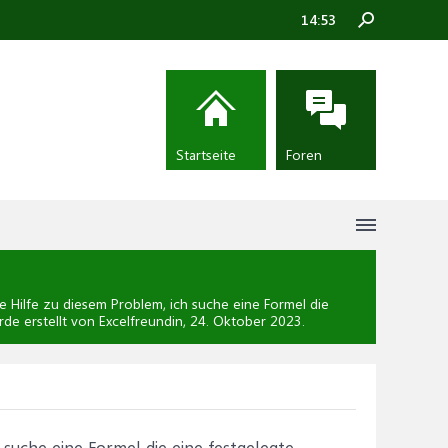
14:53
Startseite
Foren
 Hilfe zu diesem Problem, ich suche eine Formel die
rde erstellt von Excelfreundin,
24. Oktober 2023
.
 suche eine Formel die eine festgelegte