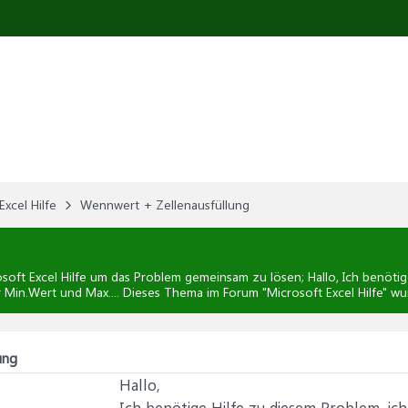
Excel Hilfe
Wennwert + Zellenausfüllung
soft Excel Hilfe
um das Problem gemeinsam zu lösen; Hallo, Ich benötige
r Min.Wert und Max.... Dieses Thema im Forum "
Microsoft Excel Hilfe
" wu
ung
Hallo,
Ich benötige Hilfe zu diesem Problem, ich