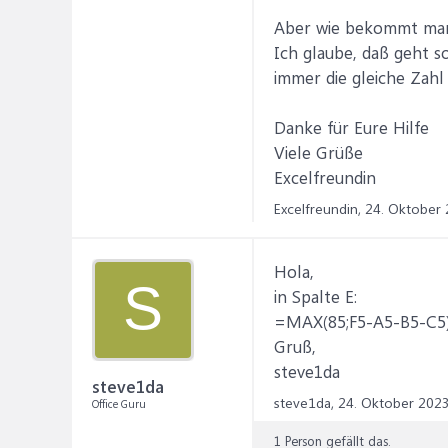
Aber wie bekommt man 
Ich glaube, daß geht s
immer die gleiche Zahl 
Danke für Eure Hilfe
Viele Grüße
Excelfreundin
Excelfreundin,
24. Oktober
Hola,
S
in Spalte E:
=MAX(85;F5-A5-B5-C5
Gruß,
steve1da
steve1da
steve1da,
24. Oktober 202
Office Guru
1 Person gefällt das.