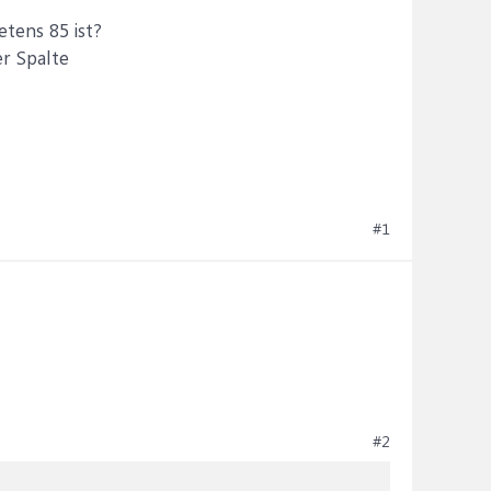
tens 85 ist?
er Spalte
#1
#2