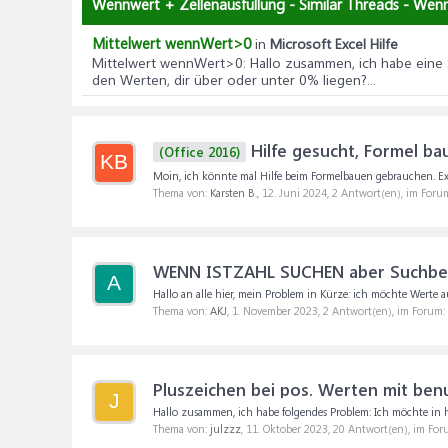
Wennwert + Zellenausfüllung - Similar Threads - Wenn
Mittelwert wennWert>0
in
Microsoft Excel Hilfe
Mittelwert wennWert>0
: Hallo zusammen, ich habe eine
den Werten, dir über oder unter 0% liegen?...
Hilfe gesucht, Formel ba
(Office 2016)
KB
Moin, ich könnte mal Hilfe beim Formelbauen gebrauchen. Excel
Thema von:
Karsten B.
,
12. Juni 2024
, 2 Antwort(en), im Foru
WENN ISTZAHL SUCHEN aber Suchbere
A
Hallo an alle hier, mein Problem in Kürze: ich möchte Werte a
Thema von:
AKJ
,
1. November 2023
, 2 Antwort(en), im Forum:
Pluszeichen bei pos. Werten mit ben
J
Hallo zusammen, ich habe folgendes Problem: Ich möchte in h
Thema von:
julzzz
,
11. Oktober 2023
, 20 Antwort(en), im Fo