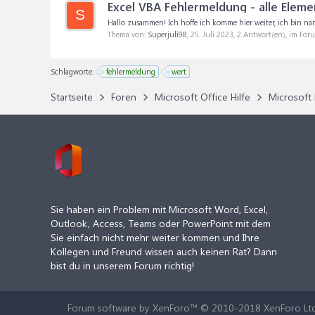
Excel VBA Fehlermeldung - alle Eleme
S
Hallo zusammen! Ich hoffe ich komme hier weiter, ich bin nämlich
Thema von:
Superjuli98
,
25. Juli 2023
, 2 Antwort(en), im For
Schlagworte:
fehlermeldung
wert
Startseite
Foren
Microsoft Office Hilfe
Microsoft 
Sie haben ein Problem mit Microsoft Word, Excel,
Outlook, Access, Teams oder PowerPoint mit dem
Sie einfach nicht mehr weiter kommen und Ihre
Kollegen und Freund wissen auch keinen Rat? Dann
bist du in unserem Forum richtig!
Forum software by XenForo™
© 2010-2018 XenForo Ltd