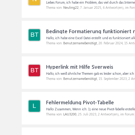
Liebes Forum, ich habe ein Problem, das viel durch das Internet
Thema von:
Neuling22
,
7. Januar 2025
, 6 Antwort(en), im Fo
Bedingte Formatierung funktioniert n
BT
Hallo, ich habe eine Excel Datei erstellt und es funktioniert al
Thema von:
Benutzernamebenötigt
,
20. Februar 2024
, 15 Ant
Hyperlink mit Hilfe Sverweis
BT
Hallo, ich weiß ähnliche Themen gab es leider schon, aber ich
Thema von:
Benutzernamebenötigt
,
15. September 2023
, 2 A
Fehlermeldung Pivot-Tabelle
L
Hallo Zusammen, Wenn ich: 1) eine neue Pivot-Tabelle erstelle
Thema von:
LAU3200
,
25. Juli 2023
, 2 Antwort(en), im Forum