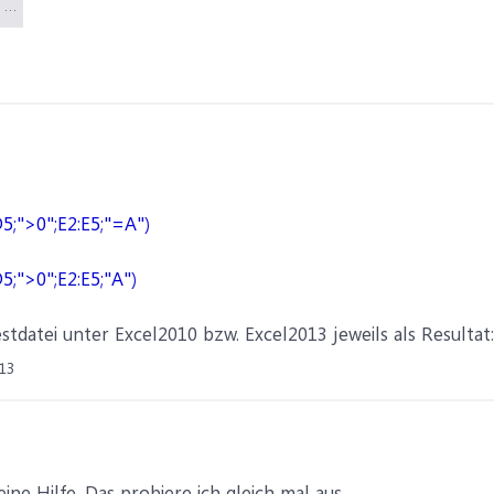
MusterTest.xlsx (10 KB)
">0";E2:E5;"=A")
">0";E2:E5;"A")
estdatei unter Excel2010 bzw. Excel2013 jeweils als Resultat:
13
ne Hilfe. Das probiere ich gleich mal aus.