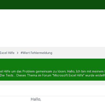
Excel Hilfe
#Wert Fehlermeldung
el Hilfe
um das Problem gemeinsam zu lösen; Hallo, Ich bin mit meinem L
ie Tests... Dieses Thema im Forum "
Microsoft Excel Hilfe
" wurde erstel
Hallo,