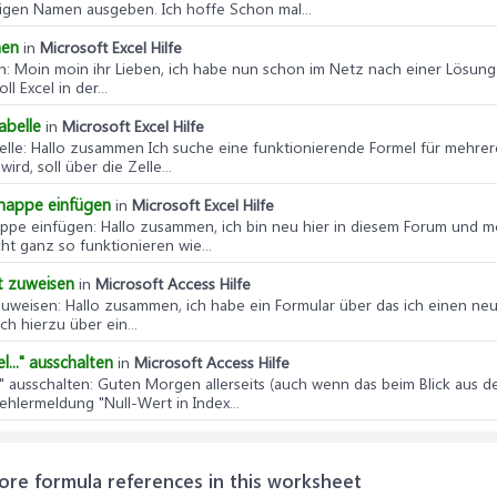
igen Namen ausgeben. Ich hoffe Schon mal...
hen
in
Microsoft Excel Hilfe
n
: Moin moin ihr Lieben, ich habe nun schon im Netz nach einer Lösung
l Excel in der...
abelle
in
Microsoft Excel Hilfe
elle
: Hallo zusammen Ich suche eine funktionierende Formel für mehrer
rd, soll über die Zelle...
smappe einfügen
in
Microsoft Excel Hilfe
appe einfügen
: Hallo zusammen, ich bin neu hier in diesem Forum und möc
ht ganz so funktionieren wie...
t zuweisen
in
Microsoft Access Hilfe
zuweisen
: Hallo zusammen, ich habe ein Formular über das ich einen ne
h hierzu über ein...
..." ausschalten
in
Microsoft Access Hilfe
" ausschalten
: Guten Morgen allerseits (auch wenn das beim Blick aus 
ehlermeldung "Null-Wert in Index...
ore formula references in this worksheet