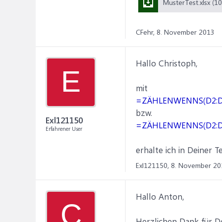
CFehr,
8. November 2013
Hallo Christoph,
E
mit
=ZÄHLENWENNS(D2:D5;
bzw.
Exl121150
=ZÄHLENWENNS(D2:D5;
Erfahrener User
erhalte ich in Deiner T
Exl121150,
8. November 20
Hallo Anton,
C
Herzlichen Dank für Dei