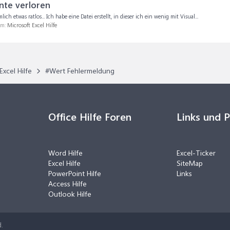
nte verloren
 etwas ratlos... Ich habe eine Datei erstellt, in dieser ich ein wenig mit Visual...
um:
Microsoft Excel Hilfe
Excel Hilfe
#Wert Fehlermeldung
Office Hilfe Foren
Links und 
Word Hilfe
Excel-Ticker
Excel Hilfe
SiteMap
PowerPoint Hilfe
Links
Access Hilfe
Outlook Hilfe
.