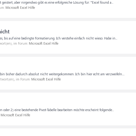
 geistert, aber nirgendwo gibt es eine erfolgreiche Lösung für: "Excel found a...
rum:
Microsoft Excel Hilfe
icht
les, bis auf eine bedingte Formatierung. Ich verstehe einfach nicht wieso. Habe in...
wort(en), im Forum:
Microsoft Excel Hilfe
 bin bisher dadurch absolut nicht weitergekommen. Ich bin hier echt am verzweifeln....
ntwort(en), im Forum:
Microsoft Excel Hilfe
n oder 2) eine bestehende Pivot-Tabelle bearbeiten möchte erscheint folgende...
:
Microsoft Excel Hilfe