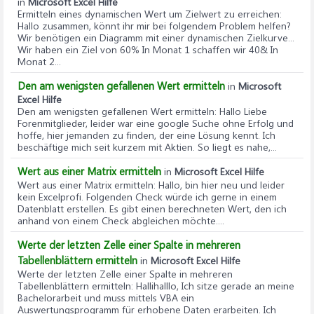
in
Microsoft Excel Hilfe
Ermitteln eines dynamischen Wert um Zielwert zu erreichen
:
Hallo zusammen, könnt ihr mir bei folgendem Problem helfen?
Wir benötigen ein Diagramm mit einer dynamischen Zielkurve...
Wir haben ein Ziel von 60% In Monat 1 schaffen wir 40& In
Monat 2...
Den am wenigsten gefallenen Wert ermitteln
in
Microsoft
Excel Hilfe
Den am wenigsten gefallenen Wert ermitteln
: Hallo Liebe
Forenmitglieder, leider war eine google Suche ohne Erfolg und
hoffe, hier jemanden zu finden, der eine Lösung kennt. Ich
beschäftige mich seit kurzem mit Aktien. So liegt es nahe,...
Wert aus einer Matrix ermitteln
in
Microsoft Excel Hilfe
Wert aus einer Matrix ermitteln
: Hallo, bin hier neu und leider
kein Excelprofi. Folgenden Check würde ich gerne in einem
Datenblatt erstellen. Es gibt einen berechneten Wert, den ich
anhand von einem Check abgleichen möchte....
Werte der letzten Zelle einer Spalte in mehreren
Tabellenblättern ermitteln
in
Microsoft Excel Hilfe
Werte der letzten Zelle einer Spalte in mehreren
Tabellenblättern ermitteln
: Hallihalllo, Ich sitze gerade an meine
Bachelorarbeit und muss mittels VBA ein
Auswertungsprogramm für erhobene Daten erarbeiten. Ich