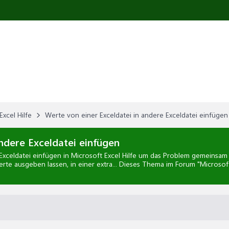
Excel Hilfe
Werte von einer Exceldatei in andere Exceldatei einfügen
ndere Exceldatei einfügen
Exceldatei einfügen
in
Microsoft Excel Hilfe
um das Problem gemeinsam zu
Werte ausgeben lassen, in einer extra... Dieses Thema im Forum "
Microsoft