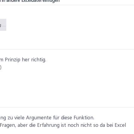
 in andere Exceldatei einfügen
Neues Problem.png (15,2 KB)
m Prinzip her richtig.
)
g zu viele Argumente für diese Funktion.
ragen, aber die Erfahrung ist noch nicht so da bei Excel