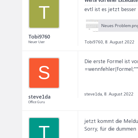
Werte von einer Exceldatei
T
evtl ist es jetzt besser
Tobi9760
Tobi9760,
8. August 2022
Neuer User
Die erste Formel ist vo
S
=wennfehler(Formel;""
steve1da,
8. August 2022
steve1da
Office Guru
jetzt kommt die Meldun
T
Sorry, für die dummen F