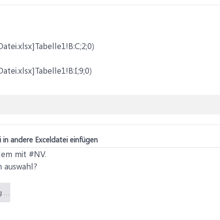
tei.xlsx]Tabelle1!B:C;2;0)
tei.xlsx]Tabelle1!B:I;9;0)
 in andere Exceldatei einfügen
lem mit #NV.
en auswahl?
Neues Problem.png (12 KB)