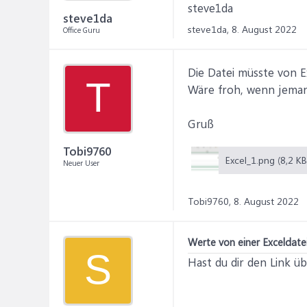
steve1da
steve1da
steve1da,
8. August 2022
Office Guru
Die Datei müsste von E
T
Wäre froh, wenn jeman
Gruß
Tobi9760
Excel_1.png (8,2 KB
Neuer User
Tobi9760,
8. August 2022
Werte von einer Exceldatei
S
Hast du dir den Link ü