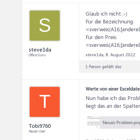
Glaub ich nicht ;-)
S
Für die Bezeichnung:
=sverweis(A16;[andereDa
Für den Preis.
=sverweis(A16;[andereDa
steve1da
steve1da,
8. August 2022
Office Guru
1 Person gefällt das.
Werte von einer Exceldatei
T
Nun habe ich das Prob
liegt das an der Spalt
Tobi9760
Neuer User