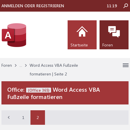
ANMELDEN ODER REGISTRIEREN
11:19
Startseite
Foren
Foren
...
Word Access VBA Fußzeile
formatieren | Seite 2
Office:
Word Access VBA
(Office 365)
Fußzeile formatieren
1
2