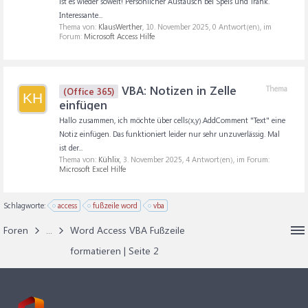
ist es wieder soweit! Persönlicher Austausch bei Speis und Trank.
Interessante...
Thema von:
KlausWerther
,
10. November 2025
, 0 Antwort(en), im
Forum:
Microsoft Access Hilfe
VBA: Notizen in Zelle
Thema
(Office 365)
KH
einfügen
Hallo zusammen, ich möchte über cells(x,y).AddComment "Text" eine
Notiz einfügen. Das funktioniert leider nur sehr unzuverlässig. Mal
ist der...
Thema von:
Kühlix
,
3. November 2025
, 4 Antwort(en), im Forum:
Microsoft Excel Hilfe
Schlagworte:
access
fußzeile word
vba
Foren
...
Word Access VBA Fußzeile
formatieren | Seite 2