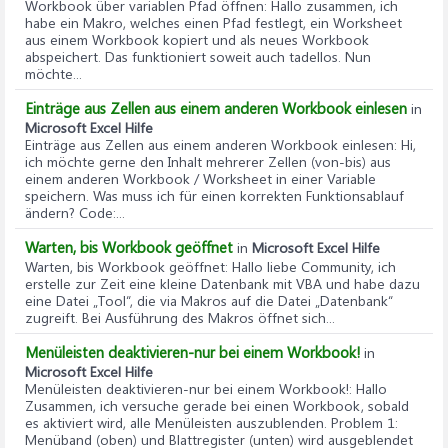
Workbook über variablen Pfad öffnen
: Hallo zusammen, ich
habe ein Makro, welches einen Pfad festlegt, ein Worksheet
aus einem Workbook kopiert und als neues Workbook
abspeichert. Das funktioniert soweit auch tadellos. Nun
möchte...
Einträge aus Zellen aus einem anderen Workbook einlesen
in
Microsoft Excel Hilfe
Einträge aus Zellen aus einem anderen Workbook einlesen
: Hi,
ich möchte gerne den Inhalt mehrerer Zellen (von-bis) aus
einem anderen Workbook / Worksheet in einer Variable
speichern. Was muss ich für einen korrekten Funktionsablauf
ändern? Code:...
Warten, bis Workbook geöffnet
in
Microsoft Excel Hilfe
Warten, bis Workbook geöffnet
: Hallo liebe Community, ich
erstelle zur Zeit eine kleine Datenbank mit VBA und habe dazu
eine Datei „Tool“, die via Makros auf die Datei „Datenbank“
zugreift. Bei Ausführung des Makros öffnet sich...
Menüleisten deaktivieren-nur bei einem Workbook!
in
Microsoft Excel Hilfe
Menüleisten deaktivieren-nur bei einem Workbook!
: Hallo
Zusammen, ich versuche gerade bei einen Workbook, sobald
es aktiviert wird, alle Menüleisten auszublenden. Problem 1:
Menüband (oben) und Blattregister (unten) wird ausgeblendet