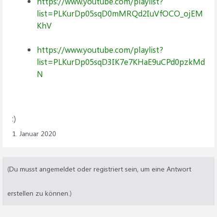
https://www.youtube.com/playlist?
list=PLKurDp05sqD0mMRQd2IuVfOCO_ojEM
KhV
https://www.youtube.com/playlist?
list=PLKurDp05sqD3IK7e7KHaE9uCPd0pzkMd
N
:)
1. Januar 2020
(Du musst angemeldet oder registriert sein, um eine Antwort
erstellen zu können.)