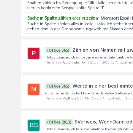
Spalten zählen bis Bedingung erfüllt
: Hallo, ich möchte 
hier im konkreten Beispiel sollte Spalte "I"...
Suche in Spalte zählen alles in zeile
in
Microsoft Excel H
Suche in Spalte zählen alles in zeile
: Hallo, ich stehe ir
neben dem in der Dropdown ausgewöhlten Namen gezähl
Zählen von Namen mit zw
(Office 365)
P
Hallo zusammen, ich würde gerne aus einer Datenbank die A
Thema von:
PaulChristianJohn
,
21. Juni 2023
, 12 Antwort(en
Werte in einer bestimmten
(Office 365)
M
Guten Tag, in der Lasche 1 habe ich in der ersten Spalte eine
Thema von:
Matthias27
,
25. Mai 2023
, 7 Antwort(en), im For
SVerweis, WennDann od
(Office 2013)
BS
Hallo zusammen, Ich habe zwar ähnliche Themen gefunden abe