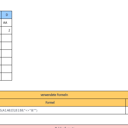
D
AA
2
verwendete Formeln
Formel
1:A8;D1;B1:B8;"<>"&"")