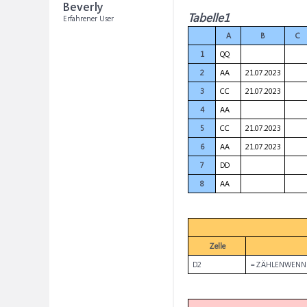
Beverly
Tabelle1
Erfahrener User
A
B
C
1
QQ
2
AA
21.07.2023
3
CC
21.07.2023
4
AA
5
CC
21.07.2023
6
AA
21.07.2023
7
DD
8
AA
Zelle
D2
=ZÄHLENWENNS(A