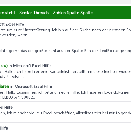
um steht - Similar Threads - Zählen Spalte Spalte
ft Excel Hilfe
 bitte um eure Unterstützung. Ich bin auf der Suche nach der richtigen 
 werden, wenn...
hte gerne das die größte zahl aus der Spalte B in der TextBox angezei
usw)
in
Microsoft Excel Hilfe
w)
: Hallo, ich habe hier eine Bauteileliste erstellt um diese leichter wie
ert Teilen,...
ieren
in
Microsoft Excel Hilfe
ren
: Hallo zusammen, ich bitte um eure Hilfe. Ich habe ein Exceldokument
 ELB03 A7: 90002...
el Hilfe
en, ich mit sehr viel mit Excel beschäftigt, allerdings tritt bei mir fol
Hilfe