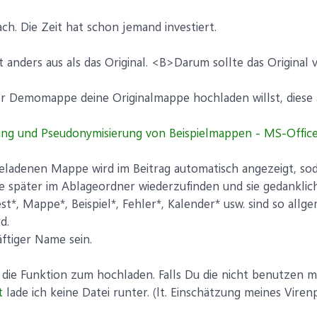
ch. Die Zeit hat schon jemand investiert.
t anders aus als das Original. <B>Darum sollte das Original
r Demomappe deine Originalmappe hochladen willst, diese a
ung und Pseudonymisierung von Beispielmappen - MS-Offic
ladenen Mappe wird im Beitrag automatisch angezeigt, sod
 sie später im Ablageordner wiederzufinden und sie gedank
t*, Mappe*, Beispiel*, Fehler*, Kalender* usw. sind so all
d.
äftiger Name sein.
die Funktion zum hochladen. Falls Du die nicht benutzen 
t
lade ich keine Datei runter. (lt. Einschätzung meines Vir