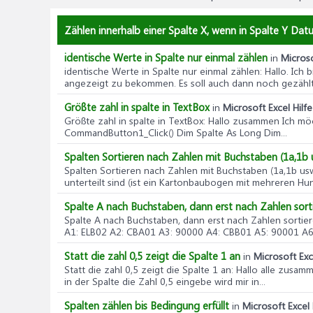
Zählen innerhalb einer Spalte X, wenn in Spalte Y Dat
identische Werte in Spalte nur einmal zählen
in
Microso
identische Werte in Spalte nur einmal zählen
: Hallo. Ich
angezeigt zu bekommen. Es soll auch dann noch gezählt
Größte zahl in spalte in TextBox
in
Microsoft Excel Hilfe
Größte zahl in spalte in TextBox
: Hallo zusammen Ich möc
CommandButton1_Click() Dim Spalte As Long Dim...
Spalten Sortieren nach Zahlen mit Buchstaben (1a,1b 
Spalten Sortieren nach Zahlen mit Buchstaben (1a,1b us
unterteilt sind (ist ein Kartonbaubogen mit mehreren Hund
Spalte A nach Buchstaben, dann erst nach Zahlen sort
Spalte A nach Buchstaben, dann erst nach Zahlen sortie
A1: ELB02 A2: CBA01 A3: 90000 A4: CBB01 A5: 90001 A6:
Statt die zahl 0,5 zeigt die Spalte 1 an
in
Microsoft Exc
Statt die zahl 0,5 zeigt die Spalte 1 an
: Hallo alle zusamm
in der Spalte die Zahl 0,5 eingebe wird mir in...
Spalten zählen bis Bedingung erfüllt
in
Microsoft Excel 