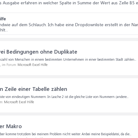
als Ausgabe erfahren in welcher Spalte in Summe der Wert aus Zelle B5 e
ilfe
gendwie auf dem Schlauch. Ich habe eine Dropdownliste erstellt in der N
t...
ei Bedingungen ohne Duplikate
nzahl von Menschen in einem bestimmten Unternehmen in einer bestimmten Stadt zählen...
), im Forum:
Microsoft Excel Hilfe
 Zeile einer Tabelle zählen
 Liste von eindeutigen Nummern. In Lasche 2 ist die gleiche Liste von Nummern (andere...
um:
Microsoft Excel Hilfe
er Makro
r komme trotzdem bei meinem Problem nicht weiter. Anbei meine Beispieldatei, da die...