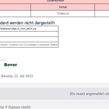
Zahlenformate
Format
'TT.MM.JJJJ
dard werden nicht dargestellt
le/tabellenanzeige_in_html_addin.zip
 einschl. Funktion zum Zurücklesen in eine Excel-Tabelle
Beverly,
21. Juli 2023
(Du musst angemeldet oder
alte Y Datum steht