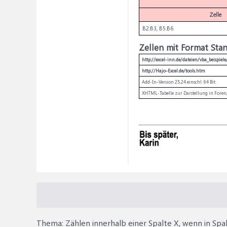
Zelle
B2:B3, B5:B6
Zellen mit Format Stan
http://excel-inn.de/dateien/vba_beispie
http://Hajo-Excel.de/tools.htm
Add-In-Version 25.24 einschl. 64 Bit
XHTML-Tabelle zur Darstellung in Foren,
Thema:
Zählen innerhalb einer Spalte X, wenn in Sp