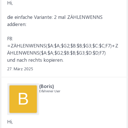
Hi,
die einfache Variante: 2 mal ZÄHLENWENNS
addieren:
F8:
=ZÄHLENWENNS($A:$A;$G2;$B:$B;$G3;$C:$C;F7)+Z
ÄHLENWENNS($A:$A;$G2;$B:$B;$G3;$D:$D;F7)
und nach rechts kopieren.
27. März 2025
{Boris}
Erfahrener User
B
Hi,