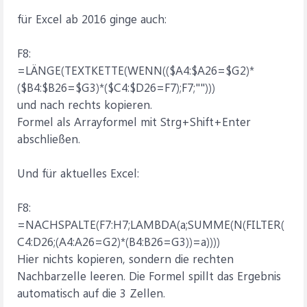
für Excel ab 2016 ginge auch:
F8:
=LÄNGE(TEXTKETTE(WENN(($A4:$A26=$G2)*
($B4:$B26=$G3)*($C4:$D26=F7);F7;"")))
und nach rechts kopieren.
Formel als Arrayformel mit Strg+Shift+Enter
abschließen.
Und für aktuelles Excel:
F8:
=NACHSPALTE(F7:H7;LAMBDA(a;SUMME(N(FILTER(
C4:D26;(A4:A26=G2)*(B4:B26=G3))=a))))
Hier nichts kopieren, sondern die rechten
Nachbarzelle leeren. Die Formel spillt das Ergebnis
automatisch auf die 3 Zellen.