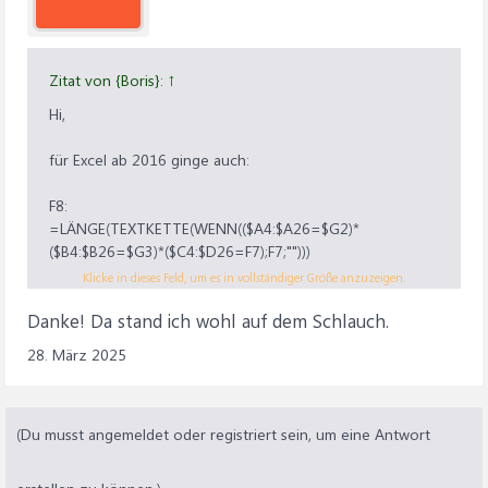
Zitat von {Boris}:
↑
Hi,
für Excel ab 2016 ginge auch:
F8:
=LÄNGE(TEXTKETTE(WENN(($A4:$A26=$G2)*
($B4:$B26=$G3)*($C4:$D26=F7);F7;"")))
und nach rechts kopieren.
Klicke in dieses Feld, um es in vollständiger Größe anzuzeigen.
Formel als Arrayformel mit Strg+Shift+Enter abschließen.
Danke! Da stand ich wohl auf dem Schlauch.
Und für aktuelles Excel:
28. März 2025
F8:
=NACHSPALTE(F7:H7;LAMBDA(a;SUMME(N(FILTER(C4:D26;
(Du musst angemeldet oder registriert sein, um eine Antwort
(A4:A26=G2)*(B4:B26=G3))=a))))
Hier nichts kopieren, sondern die rechten Nachbarzelle
leeren. Die Formel spillt das Ergebnis automatisch auf die