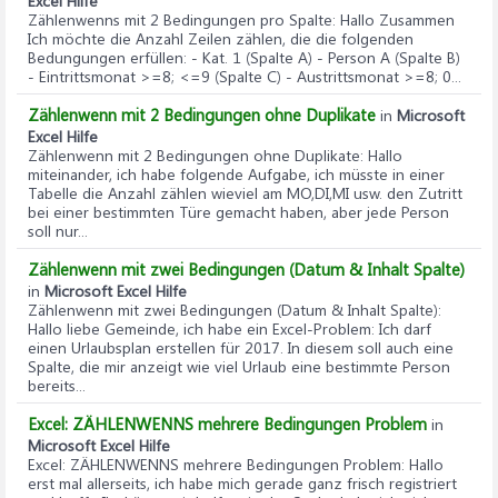
Excel Hilfe
Zählenwenns mit 2 Bedingungen pro Spalte
: Hallo Zusammen
Ich möchte die Anzahl Zeilen zählen, die die folgenden
Bedungungen erfüllen: - Kat. 1 (Spalte A) - Person A (Spalte B)
- Eintrittsmonat >=8; <=9 (Spalte C) - Austrittsmonat >=8; 0...
Zählenwenn mit 2 Bedingungen ohne Duplikate
in
Microsoft
Excel Hilfe
Zählenwenn mit 2 Bedingungen ohne Duplikate
: Hallo
miteinander, ich habe folgende Aufgabe, ich müsste in einer
Tabelle die Anzahl zählen wieviel am MO,DI,MI usw. den Zutritt
bei einer bestimmten Türe gemacht haben, aber jede Person
soll nur...
Zählenwenn mit zwei Bedingungen (Datum & Inhalt Spalte)
in
Microsoft Excel Hilfe
Zählenwenn mit zwei Bedingungen (Datum & Inhalt Spalte)
:
Hallo liebe Gemeinde, ich habe ein Excel-Problem: Ich darf
einen Urlaubsplan erstellen für 2017. In diesem soll auch eine
Spalte, die mir anzeigt wie viel Urlaub eine bestimmte Person
bereits...
Excel: ZÄHLENWENNS mehrere Bedingungen Problem
in
Microsoft Excel Hilfe
Excel: ZÄHLENWENNS mehrere Bedingungen Problem
: Hallo
erst mal allerseits, ich habe mich gerade ganz frisch registriert