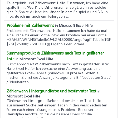
Teilergebnis und Zählenwenn
: Hallo Zusammen, ich habe eine
spalte B mit "Wert" die Differenzen anzeigt, wenn es welche
gibt. In Spalte A Habe ich Länder. In dem Beispiel A und B Nun
möchte ich mir auch ein Teilergebnis...
Probleme mit Zählenwenns
in
Microsoft Excel Hilfe
Probleme mit Zählenwenns
: Hallo zusammen Ich habe da mal
eine Frage zu einer Formel bzw. ein Problem bei einer Formel.
=ZÄHLENWENNS(Tabelle1!AL2:AL50000;"angefragt";Tabelle1!$F
$2:$F$25000;">"&HEUTE()) Ergebnis der Formel...
Summenprodukt & Zählenwenns nach Text in gefilterter
Liste
in
Microsoft Excel Hilfe
Summenprodukt & Zählenwenns nach Text in gefilterter Liste
:
Hallo Excel Helfer Ich versuche eine Auswertung aus einer
gefilterten Excel-Tabelle (Windows 10 pro) mit Texten zu
machen. Ziel ist die Anzahl je Kategorie. z.B: "Neubauten Stadt"
/ "Neubauten...
Zählenwenn Hintergrundfarbe und bestimmter Text
in
Microsoft Excel Hilfe
Zählenwenn Hintergrundfarbe und bestimmter Text
: Hallo
zusammen! Suche seit einigen Tagen in den verschiedensten
Foren nach einer Lösung meines Problems. Bei unserem
Dienstplan möchte ich für die bessere Übersicht die