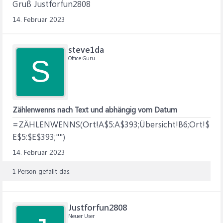
Gruß Justforfun2808
14. Februar 2023
steve1da
Office Guru
S
Zählenwenns nach Text und abhängig vom Datum
=ZÄHLENWENNS(Ort!A$5:A$393;Übersicht!B6;Ort!$
E$5:$E$393;"")
14. Februar 2023
1 Person gefällt das.
Justforfun2808
Neuer User