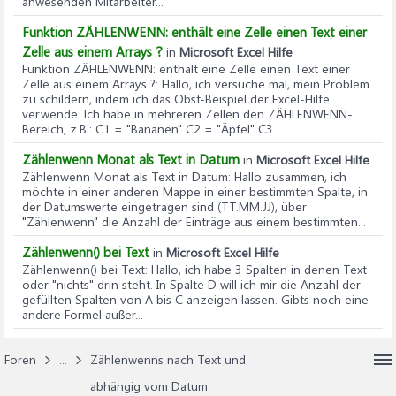
anwesenden Mitarbeiter...
Funktion ZÄHLENWENN: enthält eine Zelle einen Text einer
Zelle aus einem Arrays ?
in
Microsoft Excel Hilfe
Funktion ZÄHLENWENN: enthält eine Zelle einen Text einer
Zelle aus einem Arrays ?
: Hallo, ich versuche mal, mein Problem
zu schildern, indem ich das Obst-Beispiel der Excel-Hilfe
verwende. Ich habe in mehreren Zellen den ZÄHLENWENN-
Bereich, z.B.: C1 = "Bananen" C2 = "Äpfel" C3...
Zählenwenn Monat als Text in Datum
in
Microsoft Excel Hilfe
Zählenwenn Monat als Text in Datum
: Hallo zusammen, ich
möchte in einer anderen Mappe in einer bestimmten Spalte, in
der Datumswerte eingetragen sind (TT.MM.JJ), über
"Zählenwenn" die Anzahl der Einträge aus einem bestimmten...
Zählenwenn() bei Text
in
Microsoft Excel Hilfe
Zählenwenn() bei Text
: Hallo, ich habe 3 Spalten in denen Text
oder "nichts" drin steht. In Spalte D will ich mir die Anzahl der
gefüllten Spalten von A bis C anzeigen lassen. Gibts noch eine
andere Formel außer...
Foren
...
Zählenwenns nach Text und
abhängig vom Datum