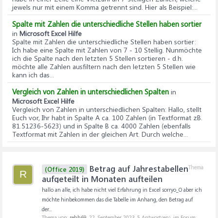
jewels nur mit einem Komma getrennt sind. Hier als Beispiel:...
Spalte mit Zahlen die unterschiedliche Stellen haben sortier
in
Microsoft Excel Hilfe
Spalte mit Zahlen die unterschiedliche Stellen haben sortier
:
Ich habe eine Spalte mit Zahlen von 7 - 10 Stellig. Nunmöchte
ich die Spalte nach den letzten 5 Stellen sortieren - d.h.
möchte alle Zahlen ausfiltern nach den letzten 5 Stellen wie
kann ich das...
Vergleich von Zahlen in unterschiedlichen Spalten
in
Microsoft Excel Hilfe
Vergleich von Zahlen in unterschiedlichen Spalten
: Hallo, stellt
Euch vor, Ihr habt in Spalte A ca. 100 Zahlen (in Textformat zB.
81.51236-5623) und in Spalte B ca. 4000 Zahlen (ebenfalls
Textformat mit Zahlen in der gleichen Art. Durch welche...
Betrag auf Jahrestabellen
Thema
(Office 2019)
R
aufgeteilt in Monaten aufteilen
hallo an alle, ich habe nicht viel Erfahrung in Excel sorryo_O aber ich
möchte hinbekommen das die Tabelle im Anhang, den Betrag auf
der...
Thema von:
rehh69
,
22. September 2023
, 5 Antwort(en), im Forum: