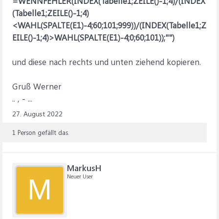
=WENNFEHLER(INDEX(Tabelle1;ZEILE()-1;4)/(INDEX
(Tabelle1;ZEILE()-1;4)
<WAHL(SPALTE(E1)-4;60;101;999))/(INDEX(Tabelle1;Z
EILE()-1;4)>WAHL(SPALTE(E1)-4;0;60;101));"")
und diese nach rechts und unten ziehend kopieren.
Gruß Werner
.. , - ...
27. August 2022
1 Person gefällt das.
MarkusH
Neuer User
M