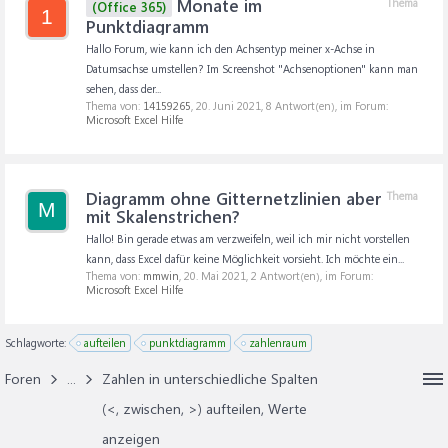
Monate im
Thema
(Office 365)
1
Punktdiagramm
Hallo Forum, wie kann ich den Achsentyp meiner x-Achse in
Datumsachse umstellen? Im Screenshot "Achsenoptionen" kann man
sehen, dass der...
Thema von:
14159265
,
20. Juni 2021
, 8 Antwort(en), im Forum:
Microsoft Excel Hilfe
Diagramm ohne Gitternetzlinien aber
Thema
M
mit Skalenstrichen?
Hallo! Bin gerade etwas am verzweifeln, weil ich mir nicht vorstellen
kann, dass Excel dafür keine Möglichkeit vorsieht. Ich möchte ein...
Thema von:
mmwin
,
20. Mai 2021
, 2 Antwort(en), im Forum:
Microsoft Excel Hilfe
Schlagworte:
aufteilen
punktdiagramm
zahlenraum
Foren
...
Zahlen in unterschiedliche Spalten
(<, zwischen, >) aufteilen, Werte
anzeigen