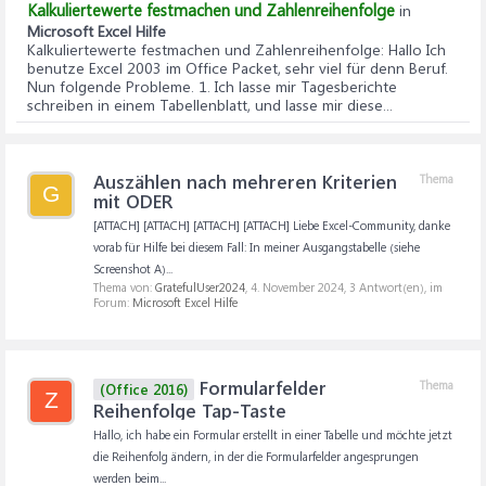
Kalkuliertewerte festmachen und Zahlenreihenfolge
in
Microsoft Excel Hilfe
Kalkuliertewerte festmachen und Zahlenreihenfolge
: Hallo Ich
benutze Excel 2003 im Office Packet, sehr viel für denn Beruf.
Nun folgende Probleme. 1. Ich lasse mir Tagesberichte
schreiben in einem Tabellenblatt, und lasse mir diese...
Auszählen nach mehreren Kriterien
Thema
G
mit ODER
[ATTACH] [ATTACH] [ATTACH] [ATTACH] Liebe Excel-Community, danke
vorab für Hilfe bei diesem Fall: In meiner Ausgangstabelle (siehe
Screenshot A)...
Thema von:
GratefulUser2024
,
4. November 2024
, 3 Antwort(en), im
Forum:
Microsoft Excel Hilfe
Formularfelder
Thema
(Office 2016)
Z
Reihenfolge Tap-Taste
Hallo, ich habe ein Formular erstellt in einer Tabelle und möchte jetzt
die Reihenfolg ändern, in der die Formularfelder angesprungen
werden beim...