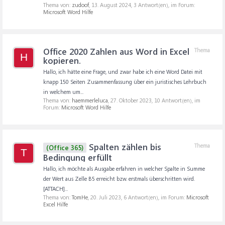
Thema von:
zudoof
,
13. August 2024
, 3 Antwort(en), im Forum:
Microsoft Word Hilfe
Office 2020 Zahlen aus Word in Excel
Thema
H
kopieren.
Hallo, ich hätte eine Frage, und zwar habe ich eine Word Datei mit
knapp 150 Seiten Zusammenfassung über ein juristisches Lehrbuch
in welchem um...
Thema von:
haemmerleluca
,
27. Oktober 2023
, 10 Antwort(en), im
Forum:
Microsoft Word Hilfe
Spalten zählen bis
Thema
(Office 365)
T
Bedingung erfüllt
Hallo, ich möchte als Ausgabe erfahren in welcher Spalte in Summe
der Wert aus Zelle B5 erreicht bzw. erstmals überschritten wird.
[ATTACH]...
Thema von:
TomHe
,
20. Juli 2023
, 6 Antwort(en), im Forum:
Microsoft
Excel Hilfe