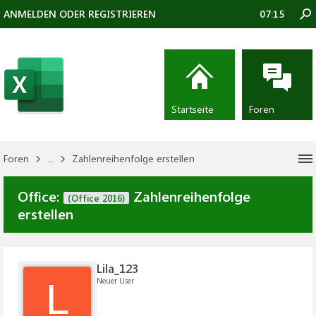
ANMELDEN ODER REGISTRIEREN
07:15
Startseite
Foren
Foren
...
Zahlenreihenfolge erstellen
Office:
Zahlenreihenfolge
(Office 2016)
erstellen
Lila_123
Neuer User
L