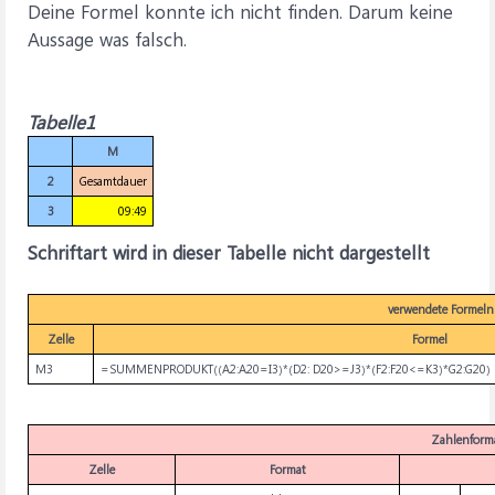
Deine Formel konnte ich nicht finden. Darum keine
Aussage was falsch.
Tabelle1
M
2
Gesamtdauer
3
09:49
Schriftart wird in dieser Tabelle nicht dargestellt
verwendete Formeln
Zelle
Formel
M3
=SUMMENPRODUKT((A2:A20=I3)*(D2: D20>=J3)*(F2:F20<=K3)*G2:G20)
Zahlenform
Zelle
Format