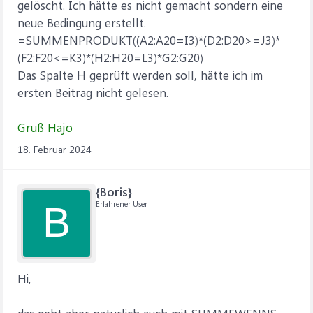
gelöscht. Ich hätte es nicht gemacht sondern eine
neue Bedingung erstellt.
=SUMMENPRODUKT((A2:A20=I3)*(D2:D20>=J3)*
(F2:F20<=K3)*(H2:H20=L3)*G2:G20)
Das Spalte H geprüft werden soll, hätte ich im
ersten Beitrag nicht gelesen.
Gruß Hajo
18. Februar 2024
{Boris}
Erfahrener User
B
Hi,