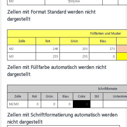
M3
'[hh]:mm
Zellen mit Format Standard werden nicht
dargestellt
Füllfarben und Muster
Zelle
Rot
Grün
Blau
M2
248
203
173
M3
255
255
0
Zellen mit Füllfarbe automatisch werden nicht
dargestellt
Schriftformate
Zelle
Rot
Grün
Blau
Color
Stil
Unterstre
M2:M3
0
0
0
0
Zellen mit Schriftformatierung automatisch werden
nicht dargestellt