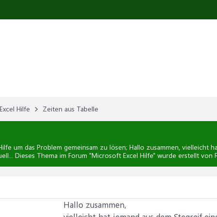
Excel Hilfe
Zeiten aus Tabelle
ilfe
um das Problem gemeinsam zu lösen; Hallo zusammen, vielleicht ha
ell... Dieses Thema im Forum "
Microsoft Excel Hilfe
" wurde erstellt von
Hallo zusammen,
vielleicht hat jemand aus dem Stegreif ein