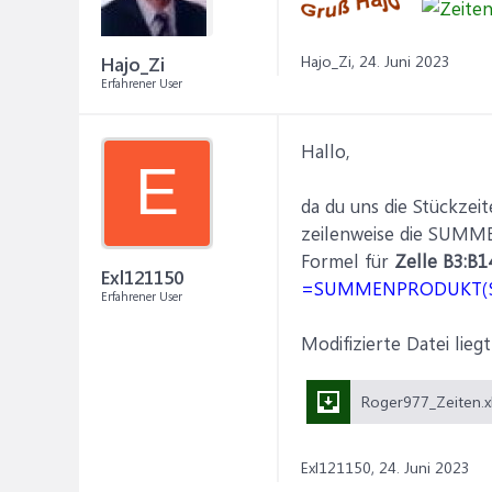
Hajo_Zi,
24. Juni 2023
Hajo_Zi
Erfahrener User
Hallo,
E
da du uns die Stückzei
zeilenweise die SUM
Formel für
Zelle B3:B1
Exl121150
=SUMMENPRODUKT($C$1:
Erfahrener User
Modifizierte Datei liegt
Exl121150,
24. Juni 2023