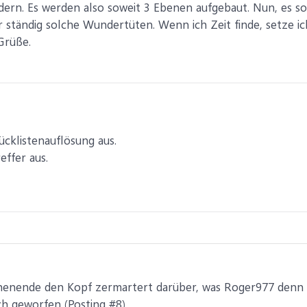
ern. Es werden also soweit 3 Ebenen aufgebaut. Nun, es sol
mir ständig solche Wundertüten. Wenn ich Zeit finde, setze i
Grüße.
ücklistenauflösung aus.
effer aus.
henende den Kopf zermartert darüber, was Roger977 denn
ch geworfen (Posting #8).