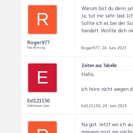
Warum bist du denn jet
R
Ja, tut mir sehr leid. 
Sollte ich es bei der 
handelt. Wollte dich n
Roger977
Roger977,
24. Juni 2023
hat Ahnung
Zeiten aus Tabelle
E
Hallo,
ich höre nicht wegen d
Exl121150
Exl121150,
24. Juni 2023
Erfahrener User
Na gut. Jetzt wo ich a
meinem post am nächst