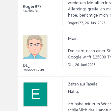
wiederum Metall erford
Roger977
Allerdings greife ich 
hat Ahnung
habe, berichtige mich. 
Roger977,
26. Juni 2023
Moin
Das sieht nach einer St
Google wirft 125000 Tr
DL_,
26. Juni 2023
DL_
PowerQuery Guru
Zeiten aus Tabelle
E
Hallo,
ich habe mir zum Woc
schließlich das Handtu