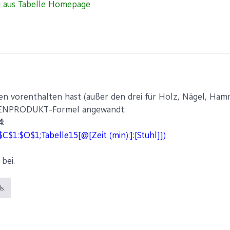
ten vorenthalten hast (außer den drei für Holz, Nägel, Hamm
MENPRODUKT-Formel angewandt:
4
:
$O$1;Tabelle15[@[Zeit (min):]:[Stuhl]])
 bei.
Roger977_Zeiten.xlsx (15,3 KB)