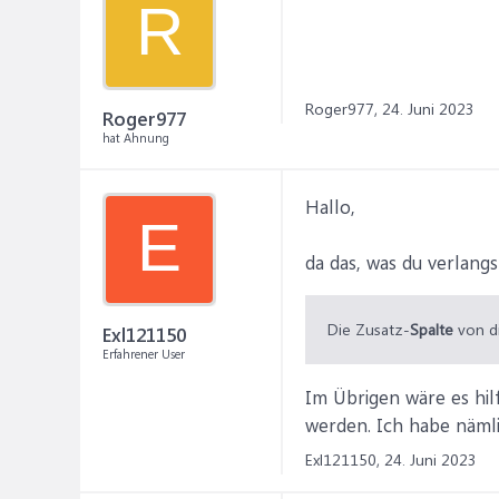
R
Roger977,
24. Juni 2023
Roger977
hat Ahnung
Hallo,
E
da das, was du verlangs
Die Zusatz-
Spalte
von di
Exl121150
Erfahrener User
Im Übrigen wäre es hi
werden. Ich habe nämli
Exl121150,
24. Juni 2023