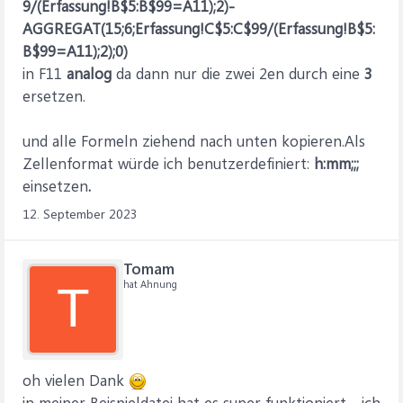
9/(Erfassung!B$5:B$99=A11);2)-
AGGREGAT(15;6;Erfassung!C$5:C$99/(Erfassung!B$5:
B$99=A11);2);0)
in F11
analog
da dann nur die zwei 2en durch eine
3
ersetzen.
und alle Formeln ziehend nach unten kopieren.Als
Zellenformat würde ich benutzerdefiniert:
h:mm;;;
einsetzen
.
12. September 2023
Tomam
hat Ahnung
T
oh vielen Dank
in meiner Beispieldatei hat es super funktioniert - ich