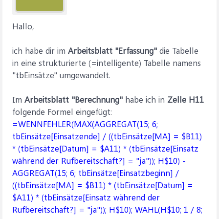
Hallo,
ich habe dir im
Arbeitsblatt "Erfassung"
die Tabelle
in eine strukturierte (=intelligente) Tabelle namens
"tbEinsätze" umgewandelt.
Im
Arbeitsblatt "Berechnung"
habe ich in
Zelle H11
folgende Formel eingefügt:
=WENNFEHLER(MAX(AGGREGAT(15; 6;
tbEinsätze[Einsatzende] / ((tbEinsätze[MA] = $B11)
* (tbEinsätze[Datum] = $A11) * (tbEinsätze[Einsatz
während der Rufbereitschaft?] = "ja")); H$10) -
AGGREGAT(15; 6; tbEinsätze[Einsatzbeginn] /
((tbEinsätze[MA] = $B11) * (tbEinsätze[Datum] =
$A11) * (tbEinsätze[Einsatz während der
Rufbereitschaft?] = "ja")); H$10); WAHL(H$10; 1 / 8;