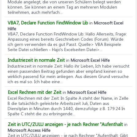
Module angelegt, die von unseren Schülern belegt werden
können. Sie können an einem Tag an mehreren Modulen
teilnehmen, auch mehrfach...
VBA7, Declare Function FindWindow Lib
in
Microsoft Excel
Hilfe
VBA7, Declare Function FindWindow Lib
: Hallo Allerseits, Frage:
Anpassung eines bereits Geschrieben Codes (Forum). Würde
ich gern verwenden da es gut Passt. Quelle> VBA Beispiele
Seite Datei schließen - Hajo's Excelseiten Datei>...
Industriezeit in normale Zeit
in
Microsoft Excel Hilfe
Industriezeit in normale Zeit
: Hallo ihr Lieben, Ich habe versucht
einen passenden Beitrag gefunden aber empfand keinen so
wirklich passend für mein anliegen. Aus diesem Grund versuche
ich es mal so. Ich habe eine...
Excel Rechnen mit der Zeit
in
Microsoft Excel Hilfe
Excel Rechnen mit der Zeit
: In Spalte A steht der Name, in Zelle
B die tatsächlich geleistete Arbeitszeit Juli, Daten aus
Dienstplan in Minuten durch 1440, demzufolge z.B. 179:24 In
Spalte C steht die zu erbringende...
Zeit in UTC/ZULU anzeigen - je nach Rechner "Aufenthalt
in
Microsoft Access Hilfe
Zeit in UTC/ZULU anzeigen - je nach Rechner "Aufenthalt
: Gibt