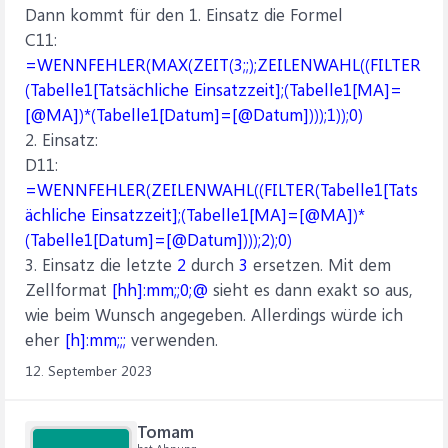
Dann kommt für den 1. Einsatz die Formel
C11:
=WENNFEHLER(MAX(ZEIT(3;;);ZEILENWAHL((FILTER
(Tabelle1[Tatsächliche Einsatzzeit];(Tabelle1[MA]=
[@MA])*(Tabelle1[Datum]=[@Datum])));1));0)
2. Einsatz:
D11:
=WENNFEHLER(ZEILENWAHL((FILTER(Tabelle1[Tats
ächliche Einsatzzeit];(Tabelle1[MA]=[@MA])*
(Tabelle1[Datum]=[@Datum])));2);0)
3. Einsatz die letzte
2
durch
3
ersetzen. Mit dem
Zellformat
[hh]:mm;;0;@
sieht es dann exakt so aus,
wie beim Wunsch angegeben. Allerdings würde ich
eher
[h]:mm;;;
verwenden.
12. September 2023
Tomam