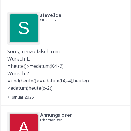
steve1da
Office Guru
S
Sorry, genau falsch rum.
Wunsch 1:
=heute()>=edatum(K4;-2)
Wunsch 2:
=und(heute()>=edatum(I4;-4);heute()
<edatum(heute();-2))
7. Januar 2025
Ahnungsloser
Erfahrener User
A