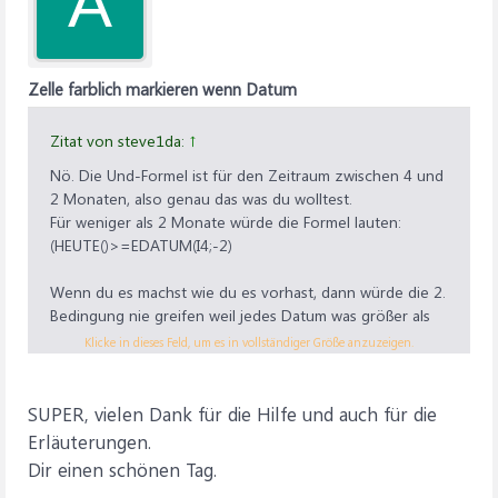
A
Zelle farblich markieren wenn Datum
Zitat von steve1da:
↑
Nö. Die Und-Formel ist für den Zeitraum zwischen 4 und
2 Monaten, also genau das was du wolltest.
Für weniger als 2 Monate würde die Formel lauten:
(HEUTE()>=EDATUM(I4;-2)
Wenn du es machst wie du es vorhast, dann würde die 2.
Bedingung nie greifen weil jedes Datum was größer als
I4-4 Monate ist gleichzeitig auch größer als I4-2 Monate
Klicke in dieses Feld, um es in vollständiger Größe anzuzeigen.
ist.
Man kann das zwar machen wie du vorschlägst, wenn
SUPER, vielen Dank für die Hilfe und auch für die
man diese Reihenfolge zwingend einhält. Ändert sich
Erläuterungen.
aber die Reihenfolge der Bedingungen, kommt alles
Dir einen schönen Tag.
durcheinander. Daher arbeite ich immer mit UND