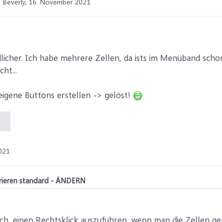
Beverly,
16. November 2021
dlicher. Ich habe mehrere Zellen, da ists im Menüband scho
ht...
igene Buttons erstellen -> gelöst!
021
trieren standard - ÄNDERN
ich, einen Rechtsklick auszuführen, wenn man die Zellen ge