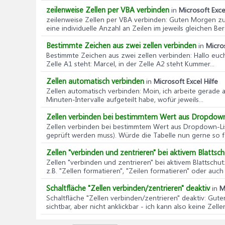
zeilenweise Zellen per VBA verbinden
in
Microsoft Excel
zeilenweise Zellen per VBA verbinden
: Guten Morgen zu
eine individuelle Anzahl an Zeilen im jeweils gleichen Bere
Bestimmte Zeichen aus zwei zellen verbinden
in
Micros
Bestimmte Zeichen aus zwei zellen verbinden
: Hallo euc
Zelle A1 steht: Marcel, in der Zelle A2 steht Kummer...
Zellen automatisch verbinden
in
Microsoft Excel Hilfe
Zellen automatisch verbinden
: Moin, ich arbeite gerade
Minuten-Intervalle aufgeteilt habe, wofür jeweils...
Zellen verbinden bei bestimmtem Wert aus Dropdown
Zellen verbinden bei bestimmtem Wert aus Dropdown-Li
geprüft werden muss). Würde die Tabelle nun gerne so f
Zellen "verbinden und zentrieren" bei aktivem Blattsc
Zellen "verbinden und zentrieren" bei aktivem Blattschut
z.B. "Zellen formatieren", "Zeilen formatieren" oder auch "
Schaltfläche "Zellen verbinden/zentrieren" deaktiv
in
M
Schaltfläche "Zellen verbinden/zentrieren" deaktiv
: Gute
sichtbar, aber nicht anklickbar - ich kann also keine Zellen