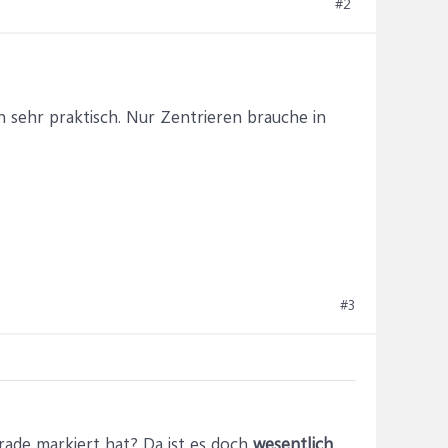
#2
n sehr praktisch. Nur Zentrieren brauche in
#3
rade markiert hat? Da ist es doch
wesentlich