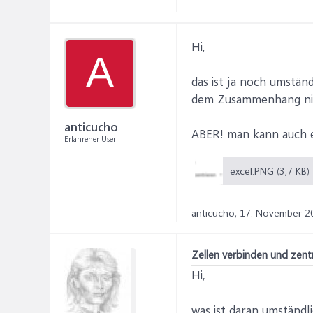
Hi,
A
das ist ja noch umstän
dem Zusammenhang nic
anticucho
ABER! man kann auch e
Erfahrener User
excel.PNG (3,7 KB)
anticucho,
17. November 2
Zellen verbinden und zen
Hi,
was ist daran umständl