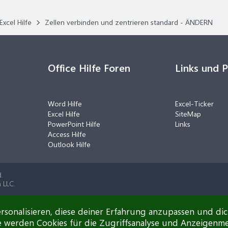
Excel Hilfe
Zellen verbinden und zentrieren standard - ÄNDERN
Office Hilfe Foren
Links und 
Word Hilfe
Excel-Ticker
Excel Hilfe
SiteMap
PowerPoint Hilfe
Links
Access Hilfe
Outlook Hilfe
.
 LLC.
rsonalisieren, diese deiner Erfahrung anzupassen und di
e werden Cookies für die Zugriffsanalyse und Anzeigenm