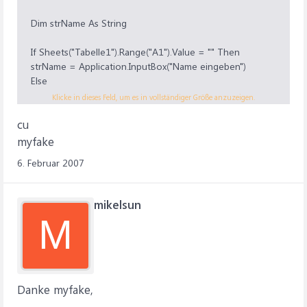
Dim strName As String
If Sheets("Tabelle1").Range("A1").Value = "" Then
strName = Application.InputBox("Name eingeben")
Else
Exit Sub
Klicke in dieses Feld, um es in vollständiger Größe anzuzeigen.
End If
cu
MsgBox strName
myfake
6. Februar 2007
End Sub
mikelsun
M
Danke myfake,