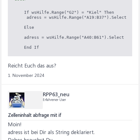
    If wsHilfe.Range("G2") = "Kiel" Then

     adress = wsHilfe.Range("A19:B37").Select

    Else

    adress = wsHilfe.Range("A40:B61").Select

    End If
Reicht Euch das aus?
1. November 2024
RPP63_neu
Erfahrener User
Zelleninhalt abfrage mit if
Moin!
adress ist bei Dir als String deklariert.
Daher brauchst Du