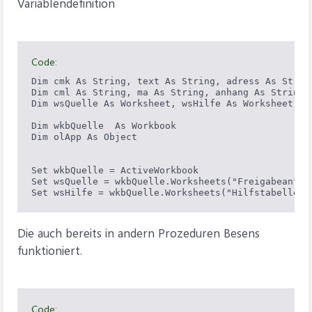
Variablendefinition
Code:
Dim cmk As String, text As String, adress As String
Dim cml As String, ma As String, anhang As String

Dim wsQuelle As Worksheet, wsHilfe As Worksheet

Dim wkbQuelle  As Workbook

Dim olApp As Object

Set wkbQuelle = ActiveWorkbook

Set wsQuelle = wkbQuelle.Worksheets("Freigabeantrag
Die auch bereits in andern Prozeduren Besens
funktioniert.
Code: