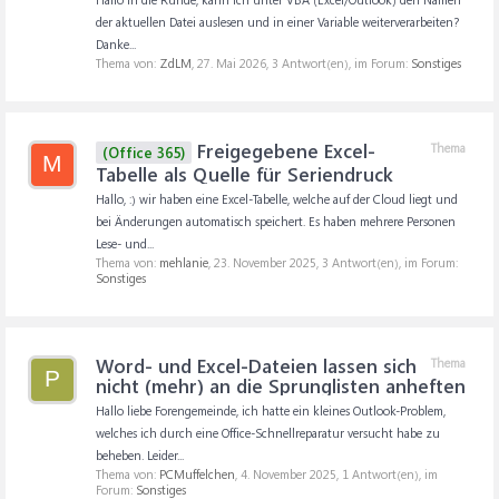
der aktuellen Datei auslesen und in einer Variable weiterverarbeiten?
Danke...
Thema von:
ZdLM
,
27. Mai 2026
, 3 Antwort(en), im Forum:
Sonstiges
Freigegebene Excel-
Thema
(Office 365)
M
Tabelle als Quelle für Seriendruck
Hallo, :) wir haben eine Excel-Tabelle, welche auf der Cloud liegt und
bei Änderungen automatisch speichert. Es haben mehrere Personen
Lese- und...
Thema von:
mehlanie
,
23. November 2025
, 3 Antwort(en), im Forum:
Sonstiges
Word- und Excel-Dateien lassen sich
Thema
P
nicht (mehr) an die Sprunglisten anheften
Hallo liebe Forengemeinde, ich hatte ein kleines Outlook-Problem,
welches ich durch eine Office-Schnellreparatur versucht habe zu
beheben. Leider...
Thema von:
PCMuffelchen
,
4. November 2025
, 1 Antwort(en), im
Forum:
Sonstiges