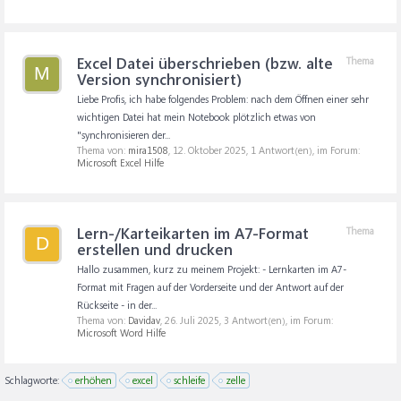
Excel Datei überschrieben (bzw. alte
Thema
M
Version synchronisiert)
Liebe Profis, ich habe folgendes Problem: nach dem Öffnen einer sehr
wichtigen Datei hat mein Notebook plötzlich etwas von
"synchronisieren der...
Thema von:
mira1508
,
12. Oktober 2025
, 1 Antwort(en), im Forum:
Microsoft Excel Hilfe
Lern-/Karteikarten im A7-Format
Thema
D
erstellen und drucken
Hallo zusammen, kurz zu meinem Projekt: - Lernkarten im A7-
Format mit Fragen auf der Vorderseite und der Antwort auf der
Rückseite - in der...
Thema von:
Davidav
,
26. Juli 2025
, 3 Antwort(en), im Forum:
Microsoft Word Hilfe
Schlagworte:
erhöhen
excel
schleife
zelle