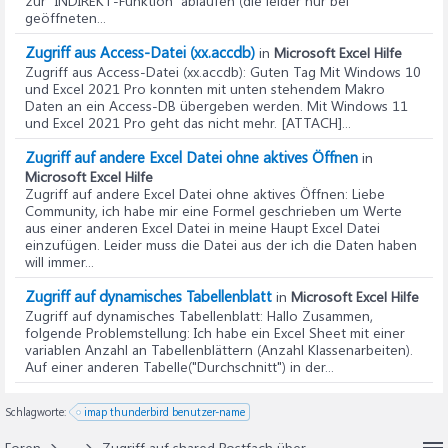
zur "INDIREKT-Funktion" ablaufen (die leider nur bei
geöffneten...
Zugriff aus Access-Datei (xx.accdb)
in
Microsoft Excel Hilfe
Zugriff aus Access-Datei (xx.accdb)
: Guten Tag Mit Windows 10
und Excel 2021 Pro konnten mit unten stehendem Makro
Daten an ein Access-DB übergeben werden. Mit Windows 11
und Excel 2021 Pro geht das nicht mehr. [ATTACH]...
Zugriff auf andere Excel Datei ohne aktives Öffnen
in
Microsoft Excel Hilfe
Zugriff auf andere Excel Datei ohne aktives Öffnen
: Liebe
Community, ich habe mir eine Formel geschrieben um Werte
aus einer anderen Excel Datei in meine Haupt Excel Datei
einzufügen. Leider muss die Datei aus der ich die Daten haben
will immer...
Zugriff auf dynamisches Tabellenblatt
in
Microsoft Excel Hilfe
Zugriff auf dynamisches Tabellenblatt
: Hallo Zusammen,
folgende Problemstellung: Ich habe ein Excel Sheet mit einer
variablen Anzahl an Tabellenblättern (Anzahl Klassenarbeiten).
Auf einer anderen Tabelle("Durchschnitt") in der...
Schlagworte:
imap thunderbird benutzer-name
Foren
...
Zugriff auf shared Postfach über