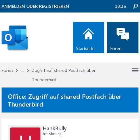
ANMELDEN ODER REGISTRIEREN
13:36
Startseite
Foren
Foren
...
Zugriff auf shared Postfach über
Thunderbird
Office:
Zugriff auf shared Postfach über
Thunderbird
HankBully
hat Ahnung