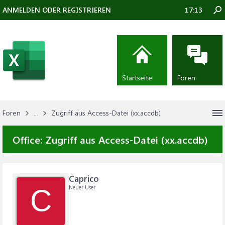
ANMELDEN ODER REGISTRIEREN
17:13
Startseite
Foren
Foren
...
Zugriff aus Access-Datei (xx.accdb)
Office:
Zugriff aus Access-Datei (xx.accdb)
Caprico
Neuer User
C