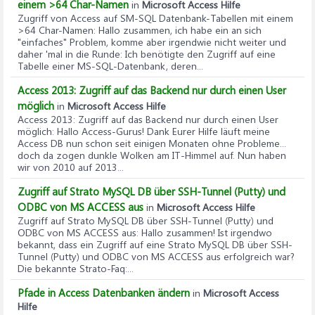
einem >64 Char-Namen
in
Microsoft Access Hilfe
Zugriff von Access auf SM-SQL Datenbank-Tabellen mit einem
>64 Char-Namen
: Hallo zusammen, ich habe ein an sich
"einfaches" Problem, komme aber irgendwie nicht weiter und
daher 'mal in die Runde: Ich benötigte den Zugriff auf eine
Tabelle einer MS-SQL-Datenbank, deren...
Access 2013: Zugriff auf das Backend nur durch einen User
möglich
in
Microsoft Access Hilfe
Access 2013: Zugriff auf das Backend nur durch einen User
möglich
: Hallo Access-Gurus! Dank Eurer Hilfe läuft meine
Access DB nun schon seit einigen Monaten ohne Probleme...
doch da zogen dunkle Wolken am IT-Himmel auf. Nun haben
wir von 2010 auf 2013...
Zugriff auf Strato MySQL DB über SSH-Tunnel (Putty) und
ODBC von MS ACCESS aus
in
Microsoft Access Hilfe
Zugriff auf Strato MySQL DB über SSH-Tunnel (Putty) und
ODBC von MS ACCESS aus
: Hallo zusammen! Ist irgendwo
bekannt, dass ein Zugriff auf eine Strato MySQL DB über SSH-
Tunnel (Putty) und ODBC von MS ACCESS aus erfolgreich war?
Die bekannte Strato-Faq:...
Pfade in Access Datenbanken ändern
in
Microsoft Access
Hilfe