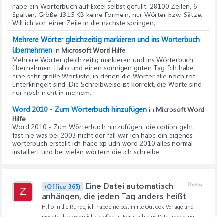
habe ein Wörterbuch auf Excel selbst gefüllt. 28100 Zeilen, 6
Spalten, Größe 1315 KB keine Formeln, nur Wörter bzw. Sätze.
Will ich von einer Zeile in die nächste springen,...
Mehrere Wörter gleichzeitig markieren und ins Wörterbuch
übernehmen
in
Microsoft Word Hilfe
Mehrere Wörter gleichzeitig markieren und ins Wörterbuch
übernehmen
: Hallo und einen sonnigen guten Tag. Ich habe
eine sehr große Wortliste, in denen die Wörter alle noch rot
unterkringelt sind. Die Schreibweise ist korrekt, die Wörte sind
nur noch nicht in meinem...
Word 2010 - Zum Wörterbuch hinzufügen
in
Microsoft Word
Hilfe
Word 2010 - Zum Wörterbuch hinzufügen
: die option geht
fast nie was bei 2003 nicht der fall war ich habe ein eigenes
wörterbuch erstellt ich habe xp udn word 2010 alles normal
installiert und bei vielen wörtern die ich schreibe...
Eine Datei automatisch
Thema
(Office 365)
Z
anhängen, die jeden Tag anders heißt
Hallo in die Runde, ich habe eine bestimmte Outlook-Vorlage und
möchte, dass wenn ich sie öffne, automatisch eine Datei angehängt