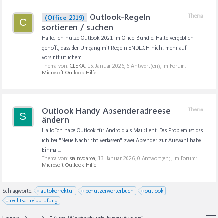
Outlook-Regeln
Thema
(Office 2019)
C
sortieren / suchen
Hallo, ich nutze Outlook 2021 im Office-Bundle. Hatte vergeblich
gehofft, dass der Umgang mit Regeln ENDLICH nicht mehr auf
vorsintflutlichem...
Thema von:
CLEKA
,
16. Januar 2026
, 6 Antwort(en), im Forum:
Microsoft Outlook Hilfe
Outlook Handy Absenderadreese
Thema
S
ändern
Hallo Ich habe Outlook für Android als Mailclient. Das Problem ist das
ich bei "Neue Nachricht verfassen" zwei Absender zur Auswahl habe.
Einmal...
Thema von:
sialnvdaroa
,
13. Januar 2026
, 0 Antwort(en), im Forum:
Microsoft Outlook Hilfe
Schlagworte:
autokorrektur
benutzerwörterbuch
outlook
rechtschreibprüfung
Foren
...
"Zum Wörterbuch hinzufügen"