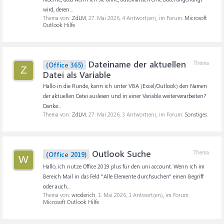
wird, deren...
Thema von:
ZdLM
,
27. Mai 2026
, 4 Antwort(en), im Forum:
Microsoft
Outlook Hilfe
Dateiname der aktuellen
Thema
(Office 365)
Z
Datei als Variable
Hallo in die Runde, kann ich unter VBA (Excel/Outlook) den Namen
der aktuellen Datei auslesen und in einer Variable weiterverarbeiten?
Danke...
Thema von:
ZdLM
,
27. Mai 2026
, 3 Antwort(en), im Forum:
Sonstiges
Outlook Suche
Thema
(Office 2019)
W
Hallo, ich nutze Office 2019 plus für den uni account. Wenn ich im
Bereich Mail in das Feld "Alle Elemente durchsuchen" einen Begriff
oder auch...
Thema von:
wroderich
,
1. Mai 2026
, 1 Antwort(en), im Forum:
Microsoft Outlook Hilfe